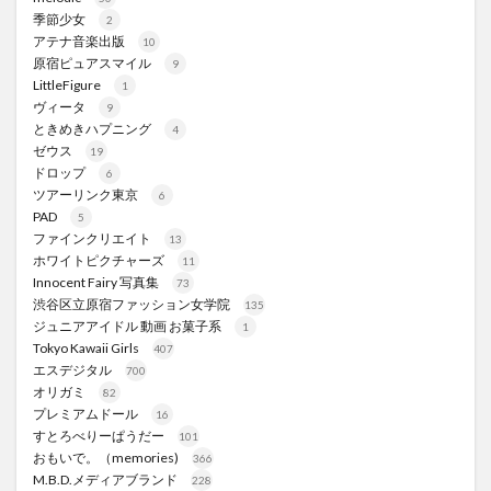
季節少女
2
アテナ音楽出版
10
原宿ピュアスマイル
9
LittleFigure
1
ヴィータ
9
ときめきハプニング
4
ゼウス
19
ドロップ
6
ツアーリンク東京
6
PAD
5
ファインクリエイト
13
ホワイトピクチャーズ
11
Innocent Fairy 写真集
73
渋谷区立原宿ファッション女学院
135
ジュニアアイドル 動画 お菓子系
1
Tokyo Kawaii Girls
407
エスデジタル
700
オリガミ
82
プレミアムドール
16
すとろべりーぱうだー
101
おもいで。（memories)
366
M.B.D.メディアブランド
228