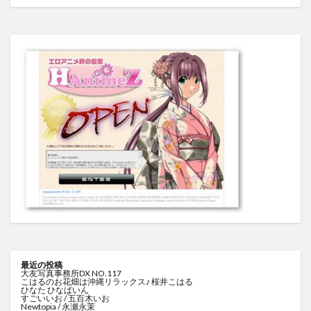
最近の投稿
大友写真事務所DX NO.117
こはるのお花畑は沖縄リラックス♪ 桜井こはる
ひなた ひなぱいん
すごいいお / 五百木いお
Newtopia / 永瀬永茉