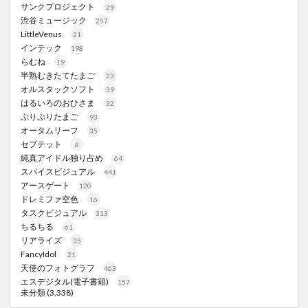
サンクプロジェクト
29
渋谷ミュージック
257
LittleVenus
21
インテック
198
らむね
19
半熟むきたてたまご
23
オルスタックソフト
39
はるいろのおひさま
32
ぷりぷりたまご
93
オータムリーフ
35
セプテット
6
純真アイドル独り占め
64
スパイスビジュアル
441
アースゲート
120
ドレミファ空色
16
タスクビジュアル
313
ちるちる
61
リアライズ
35
FancyIdol
21
天使のフォトグラフ
463
エスデジタル(電子書籍)
157
未分類
(3,338)