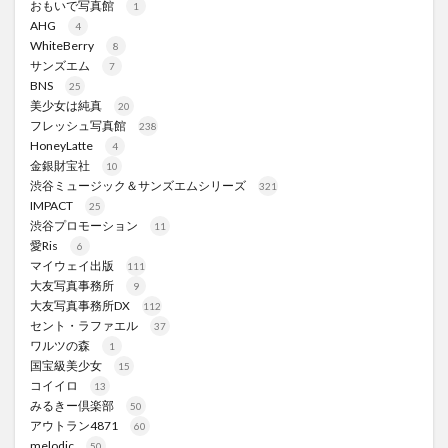
おもいで写真館
1
AHG
4
WhiteBerry
8
サンズエム
7
BNS
25
美少女は純真
20
フレッシュ写真館
238
HoneyLatte
4
金銀財宝社
10
渋谷ミュージック＆サンズエムシリーズ
321
IMPACT
25
渋谷プロモーション
11
愛Ris
6
マイウェイ出版
111
大友写真事務所
9
大友写真事務所DX
112
セント・ラファエル
37
ワルツの森
1
国宝級美少女
15
コイイロ
13
みるきー倶楽部
50
アウトラン4871
60
melodic
50