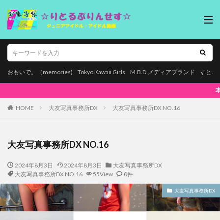
おもいで。（memories)
Tokyo Kawaii Girls
M.B.D.メディアブランド
すとろ
本ページはプロモーションが含まれています。
HOME
大友写真事務所DX
大友写真事務所DX NO.16
大友写真事務所DX NO.16
2024年8月3日
2024年8月3日
大友写真事務所DX
大友写真事務所DX NO.16
55View
0件
大友写真事務所DX