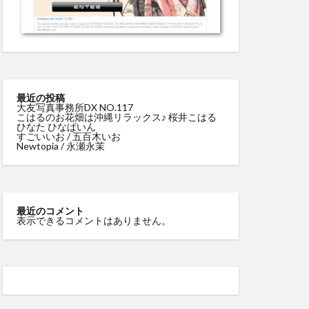
最近の投稿
大友写真事務所DX NO.117
こはるのお花畑は沖縄リラックス♪ 桜井こはる
ひなた ひなぱいん
すごいいお / 五百木いお
Newtopia / 永瀬永茉
最近のコメント
表示できるコメントはありません。