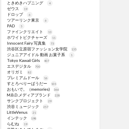
ときめきハプニング
4
ゼウス
19
ドロップ
6
ツアーリンク東京
6
PAD
5
ファインクリエイト
13
ホワイトピクチャーズ
11
Innocent Fairy 写真集
73
渋谷区立原宿ファッション女学院
135
ジュニアアイドル 動画 お菓子系
1
Tokyo Kawaii Girls
407
エスデジタル
700
オリガミ
82
プレミアムドール
16
すとろべりーぱうだー
101
おもいで。（memories)
366
M.B.D.メディアブランド
228
サンクプロジェクト
29
渋谷ミュージック
257
LittleVenus
21
インテック
198
らむね
19