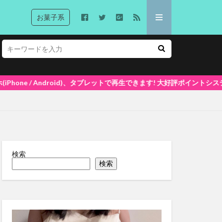
お菓子系
再生できます! 大好評ポイントシステム5%還元中(1ポイント=1円換算) 
検索
検索