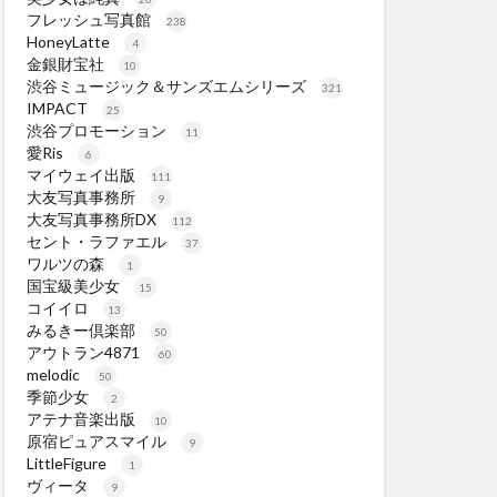
フレッシュ写真館
238
HoneyLatte
4
金銀財宝社
10
渋谷ミュージック＆サンズエムシリーズ
321
IMPACT
25
渋谷プロモーション
11
愛Ris
6
マイウェイ出版
111
大友写真事務所
9
大友写真事務所DX
112
セント・ラファエル
37
ワルツの森
1
国宝級美少女
15
コイイロ
13
みるきー倶楽部
50
アウトラン4871
60
melodic
50
季節少女
2
アテナ音楽出版
10
原宿ピュアスマイル
9
LittleFigure
1
ヴィータ
9