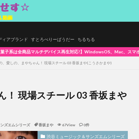
.メディアブランド
すとろべりーぱうだー
ちるちる
owsOS、Mac、スマホ(iPhone / Android)、タブレットで
の、愛しの、まやちゃん！ 現場スチール 03 香坂まや(こうさかまや)
！ 現場スチール 03 香坂まや
サンズエムシリーズ
香坂まや
67View
0件
渋谷ミュージック＆サンズエムシリーズ