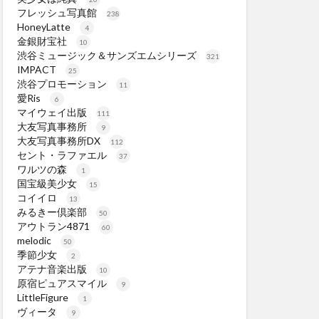
フレッシュ写真館
238
HoneyLatte
4
金銀財宝社
10
渋谷ミュージック＆サンズエムシリーズ
321
IMPACT
25
渋谷プロモーション
11
愛Ris
6
マイウェイ出版
111
大友写真事務所
9
大友写真事務所DX
112
セント・ラファエル
37
ワルツの森
1
国宝級美少女
15
コイイロ
13
みるきー倶楽部
50
アウトラン4871
60
melodic
50
季節少女
2
アテナ音楽出版
10
原宿ピュアスマイル
9
LittleFigure
1
ヴィータ
9