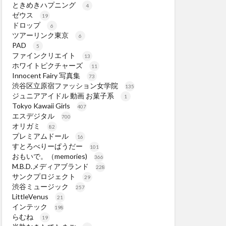
ときめきハプニング
4
ゼウス
19
ドロップ
6
ツアーリンク東京
6
PAD
5
ファインクリエイト
13
ホワイトピクチャーズ
11
Innocent Fairy 写真集
73
渋谷区立原宿ファッション女学院
135
ジュニアアイドル 動画 お菓子系
1
Tokyo Kawaii Girls
407
エスデジタル
700
オリガミ
82
プレミアムドール
16
すとろべりーぱうだー
101
おもいで。（memories)
366
M.B.D.メディアブランド
228
サンクプロジェクト
29
渋谷ミュージック
257
LittleVenus
21
インテック
198
らむね
19