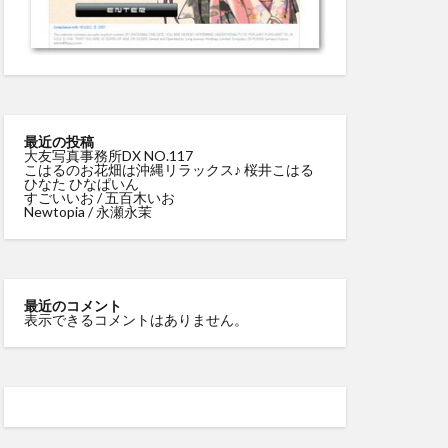
最近の投稿
大友写真事務所DX NO.117
こはるのお花畑は沖縄リラックス♪ 桜井こはる
ひなた ひなぱいん
すごいいお / 五百木いお
Newtopia / 永瀬永茉
最近のコメント
表示できるコメントはありません。