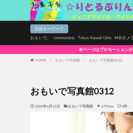
注目キーワード
おもいで。（memories)
Tokyo Kawaii Girls
M.B.D
本ページはプロモーションが含まれています。【お菓子系は全商品マルチ
HOME
おもいで写真館
おもいで写真館0312
おもいで写真館0312
2024年6月15日
おもいで写真館
67View
0件