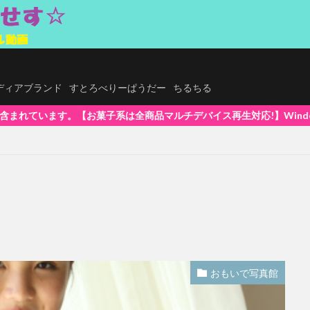
.メディアブランド
すとろべりーぱうだー
ちるちる
デバイス再生対応!】WindowsOS、Mac、スマホ(iPhone / 
おもいで写真館