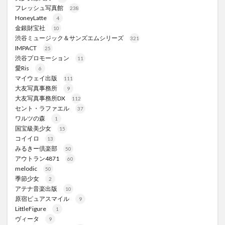
フレッシュ写真館
238
HoneyLatte
4
金銀財宝社
10
渋谷ミュージック＆サンズエムシリーズ
321
IMPACT
25
渋谷プロモーション
11
愛Ris
6
マイウェイ出版
111
大友写真事務所
9
大友写真事務所DX
112
セント・ラファエル
37
ワルツの森
1
国宝級美少女
15
コイイロ
13
みるきー倶楽部
50
アウトラン4871
60
melodic
50
季節少女
2
アテナ音楽出版
10
原宿ピュアスマイル
9
LittleFigure
1
ヴィータ
9