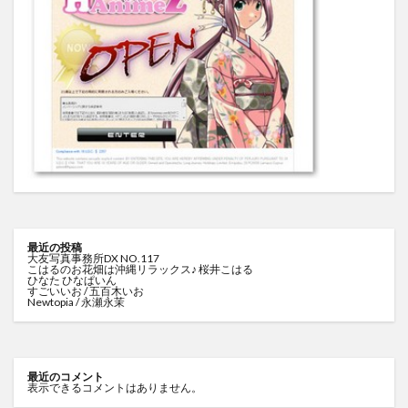
最近の投稿
大友写真事務所DX NO.117
こはるのお花畑は沖縄リラックス♪ 桜井こはる
ひなた ひなぱいん
すごいいお / 五百木いお
Newtopia / 永瀬永茉
最近のコメント
表示できるコメントはありません。