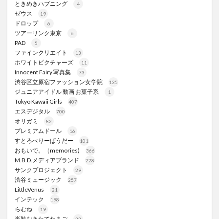
ときめきハプニング
4
ゼウス
19
ドロップ
6
ツアーリンク東京
6
PAD
5
ファインクリエイト
13
ホワイトピクチャーズ
11
Innocent Fairy 写真集
73
渋谷区立原宿ファッション女学院
135
ジュニアアイドル 動画 お菓子系
1
Tokyo Kawaii Girls
407
エスデジタル
700
オリガミ
82
プレミアムドール
16
すとろべりーぱうだー
101
おもいで。（memories)
366
M.B.D.メディアブランド
228
サンクプロジェクト
29
渋谷ミュージック
257
LittleVenus
21
インテック
198
らむね
19
半熟むきたてたまご
23