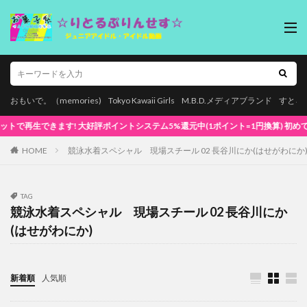
おもいで。（memories)
Tokyo Kawaii Girls
M.B.D.メディアブランド
すとろ
きます! 大好評ポイントシステム5%還元中(1ポイント=1円換算) 初めてでも安心な簡単
HOME
競泳水着スペシャル 現場スチール 02 長谷川にか(はせがわにか
TAG
競泳水着スペシャル 現場スチール 02 長谷川にか
(はせがわにか)
新着順
人気順