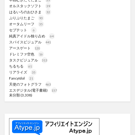
オルスタックソフト
39
はるいろのおひさま
32
ぷりぷりたまご
93
オータムリーフ
35
セプテット
6
純真アイドル独り占め
64
スパイスビジュアル
441
アースゲート
120
ドレミファ空色
16
タスクビジュアル
313
ちるちる
61
リアライズ
35
FancyIdol
21
天使のフォトグラフ
463
エスデジタル(電子書籍)
157
未分類
(3,338)