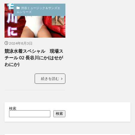
渋谷ミュージック＆サンズエ
ムシリーズ
2024年8月3日
競泳水着スペシャル 現場ス
チール 02 長谷川にか(はせが
わにか)
続きを読む
検索
検索