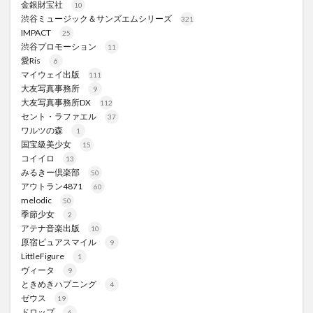
金銀財宝社
10
渋谷ミュージック＆サンズエムシリーズ
321
IMPACT
25
渋谷プロモーション
11
愛Ris
6
マイウェイ出版
111
大友写真事務所
9
大友写真事務所DX
112
セント・ラファエル
37
ワルツの森
1
国宝級美少女
15
コイイロ
13
みるきー倶楽部
50
アウトラン4871
60
melodic
50
季節少女
2
アテナ音楽出版
10
原宿ピュアスマイル
9
LittleFigure
1
ヴィータ
9
ときめきハプニング
4
ゼウス
19
ドロップ
6