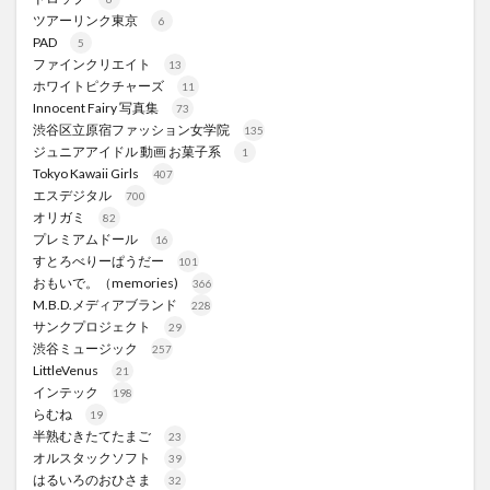
ツアーリンク東京
6
PAD
5
ファインクリエイト
13
ホワイトピクチャーズ
11
Innocent Fairy 写真集
73
渋谷区立原宿ファッション女学院
135
ジュニアアイドル 動画 お菓子系
1
Tokyo Kawaii Girls
407
エスデジタル
700
オリガミ
82
プレミアムドール
16
すとろべりーぱうだー
101
おもいで。（memories)
366
M.B.D.メディアブランド
228
サンクプロジェクト
29
渋谷ミュージック
257
LittleVenus
21
インテック
198
らむね
19
半熟むきたてたまご
23
オルスタックソフト
39
はるいろのおひさま
32