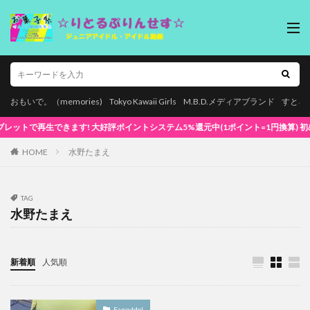
おもいで。（memories)
Tokyo Kawaii Girls
M.B.D.メディアブランド
すとろ
生できます! 大好評ポイントシステム5%還元中(1ポイント=1円換算) 初めてでも安心な
HOME
水野たまえ
TAG
水野たまえ
新着順
人気順
FancyIdol