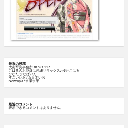
最近の投稿
大友写真事務所DX NO.117
こはるのお花畑は沖縄リラックス♪ 桜井こはる
ひなた ひなぱいん
すごいいお / 五百木いお
Newtopia / 永瀬永茉
最近のコメント
表示できるコメントはありません。