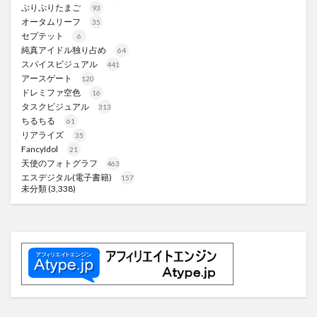
ぷりぷりたまご
93
オータムリーフ
35
セプテット
6
純真アイドル独り占め
64
スパイスビジュアル
441
アースゲート
120
ドレミファ空色
16
タスクビジュアル
313
ちるちる
61
リアライズ
35
FancyIdol
21
天使のフォトグラフ
463
エスデジタル(電子書籍)
157
未分類
(3,338)