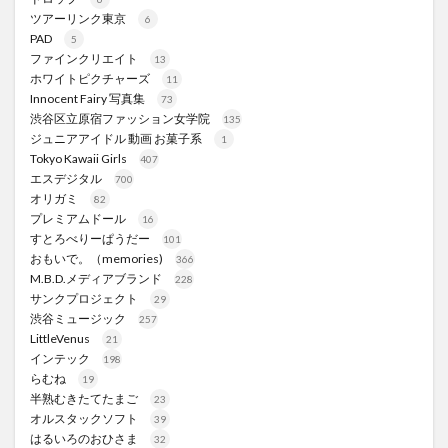
ツアーリンク東京
6
PAD
5
ファインクリエイト
13
ホワイトピクチャーズ
11
Innocent Fairy 写真集
73
渋谷区立原宿ファッション女学院
135
ジュニアアイドル 動画 お菓子系
1
Tokyo Kawaii Girls
407
エスデジタル
700
オリガミ
82
プレミアムドール
16
すとろべりーぱうだー
101
おもいで。（memories)
366
M.B.D.メディアブランド
228
サンクプロジェクト
29
渋谷ミュージック
257
LittleVenus
21
インテック
198
らむね
19
半熟むきたてたまご
23
オルスタックソフト
39
はるいろのおひさま
32