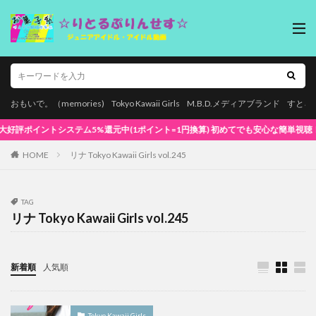
おもいで。（memories)
Tokyo Kawaii Girls
M.B.D.メディアブランド
すとろ
イントシステム5%還元中(1ポイント=1円換算) 初めてでも安心な簡単視聴！
HOME
リナ Tokyo Kawaii Girls vol.245
TAG
リナ Tokyo Kawaii Girls vol.245
新着順
人気順
Tokyo Kawaii Girls