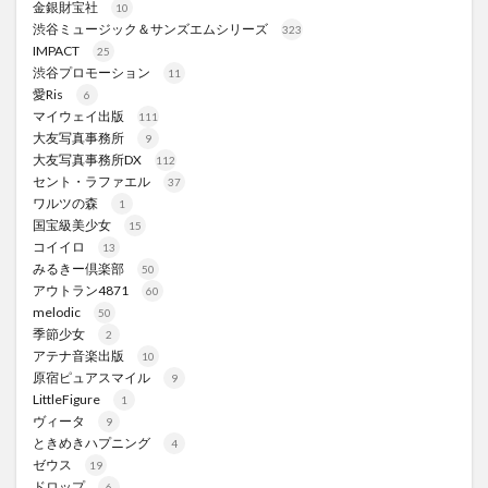
金銀財宝社
10
渋谷ミュージック＆サンズエムシリーズ
323
IMPACT
25
渋谷プロモーション
11
愛Ris
6
マイウェイ出版
111
大友写真事務所
9
大友写真事務所DX
112
セント・ラファエル
37
ワルツの森
1
国宝級美少女
15
コイイロ
13
みるきー倶楽部
50
アウトラン4871
60
melodic
50
季節少女
2
アテナ音楽出版
10
原宿ピュアスマイル
9
LittleFigure
1
ヴィータ
9
ときめきハプニング
4
ゼウス
19
ドロップ
6