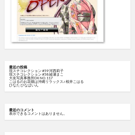
最近の投稿
現スチコレクション #59 河西莉子
現スチコレクション #58 綾瀬まこ
大友写真事務所DX NO.117
こはるのお花畑は沖縄リラックス♪ 桜井こはる
ひなた ひなぱいん
最近のコメント
表示できるコメントはありません。