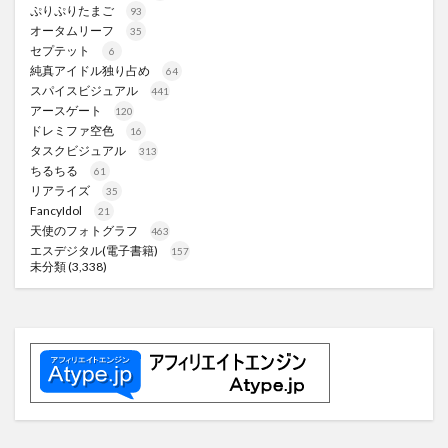
ぷりぷりたまご
93
オータムリーフ
35
セプテット
6
純真アイドル独り占め
64
スパイスビジュアル
441
アースゲート
120
ドレミファ空色
16
タスクビジュアル
313
ちるちる
61
リアライズ
35
FancyIdol
21
天使のフォトグラフ
463
エスデジタル(電子書籍)
157
未分類
(3,338)