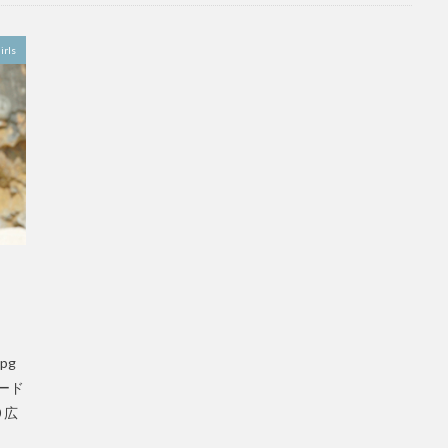
irls
pg
ード
 広