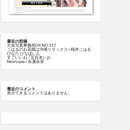
最近の投稿
大友写真事務所DX NO.117
こはるのお花畑は沖縄リラックス♪ 桜井こはる
ひなた ひなぱいん
すごいいお / 五百木いお
Newtopia / 永瀬永茉
最近のコメント
表示できるコメントはありません。