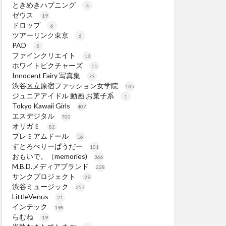
ときめきハプニング
4
ゼウス
19
ドロップ
6
ツアーリンク東京
6
PAD
5
ファインクリエイト
13
ホワイトピクチャーズ
11
Innocent Fairy 写真集
73
渋谷区立原宿ファッション女学院
135
ジュニアアイドル 動画 お菓子系
1
Tokyo Kawaii Girls
407
エスデジタル
700
オリガミ
82
プレミアムドール
16
すとろべりーぱうだー
101
おもいで。（memories)
366
M.B.D.メディアブランド
228
サンクプロジェクト
29
渋谷ミュージック
257
LittleVenus
21
インテック
198
らむね
19