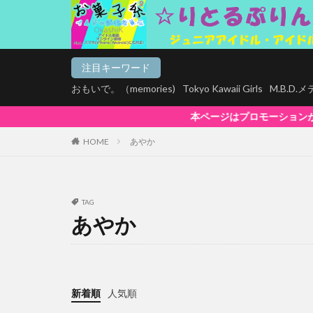
注目キーワード
おもいで。（memories)
Tokyo Kawaii Girls
M.B.D
本ページはプロモーションが含まれています。【お菓子系
HOME
あやか
TAG
あやか
新着順
人気順