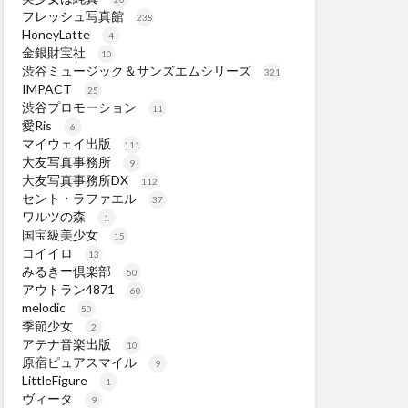
フレッシュ写真館
238
HoneyLatte
4
金銀財宝社
10
渋谷ミュージック＆サンズエムシリーズ
321
IMPACT
25
渋谷プロモーション
11
愛Ris
6
マイウェイ出版
111
大友写真事務所
9
大友写真事務所DX
112
セント・ラファエル
37
ワルツの森
1
国宝級美少女
15
コイイロ
13
みるきー倶楽部
50
アウトラン4871
60
melodic
50
季節少女
2
アテナ音楽出版
10
原宿ピュアスマイル
9
LittleFigure
1
ヴィータ
9