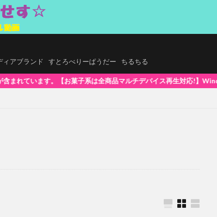
.メディアブランド
すとろべりーぱうだー
ちるちる
は全商品マルチデバイス再生対応!】WindowsOS、Mac、スマホ(iPh