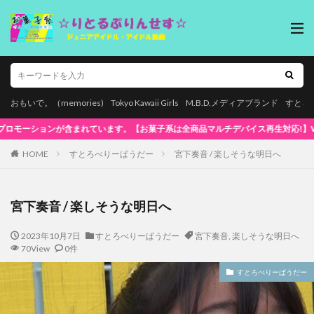
おもいで。（memories)
Tokyo Kawaii Girls
M.B.D.メディアブランド
すとろ
応!】WindowsOS、Mac、スマホ(iPhone / Android)、タブレッ
HOME
すとろべりーぱうだー
宮下奏音 / 楽しそうな明日へ
宮下奏音 / 楽しそうな明日へ
2023年10月7日
すとろべりーぱうだー
宮下奏音
,
楽しそうな明日へ
70View
0件
すとろべりーぱうだー