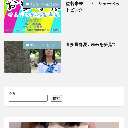
益若未来 / シャーベッ
すとろべりーぱうだー
トピンク
喜多野春夏 / 未来を夢見て
すとろべりーぱうだー
検索
検索