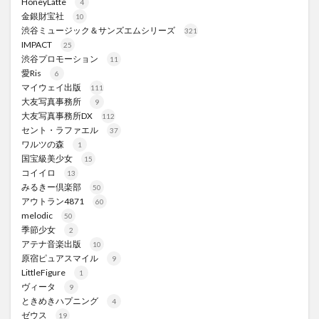
HoneyLatte
4
金銀財宝社
10
渋谷ミュージック＆サンズエムシリーズ
321
IMPACT
25
渋谷プロモーション
11
愛Ris
6
マイウェイ出版
111
大友写真事務所
9
大友写真事務所DX
112
セント・ラファエル
37
ワルツの森
1
国宝級美少女
15
コイイロ
13
みるきー倶楽部
50
アウトラン4871
60
melodic
50
季節少女
2
アテナ音楽出版
10
原宿ピュアスマイル
9
LittleFigure
1
ヴィータ
9
ときめきハプニング
4
ゼウス
19