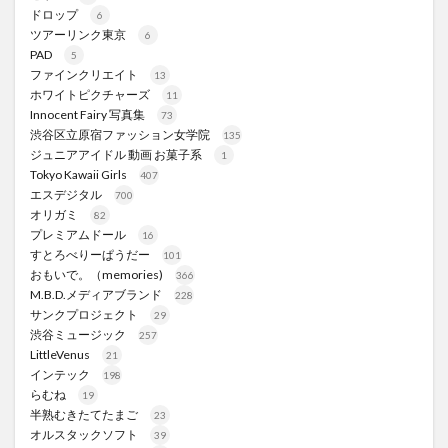
ドロップ
6
ツアーリンク東京
6
PAD
5
ファインクリエイト
13
ホワイトピクチャーズ
11
Innocent Fairy 写真集
73
渋谷区立原宿ファッション女学院
135
ジュニアアイドル 動画 お菓子系
1
Tokyo Kawaii Girls
407
エスデジタル
700
オリガミ
82
プレミアムドール
16
すとろべりーぱうだー
101
おもいで。（memories)
366
M.B.D.メディアブランド
228
サンクプロジェクト
29
渋谷ミュージック
257
LittleVenus
21
インテック
198
らむね
19
半熟むきたてたまご
23
オルスタックソフト
39