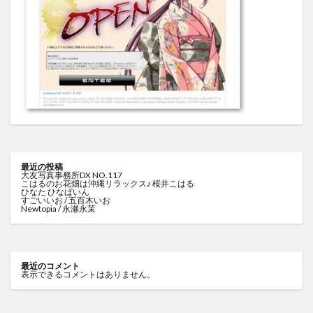
最近の投稿
大友写真事務所DX NO.117
こはるのお花畑は沖縄リラックス♪ 桜井こはる
ひなた ひなぱいん
すごいいお / 五百木いお
Newtopia / 永瀬永茉
最近のコメント
表示できるコメントはありません。