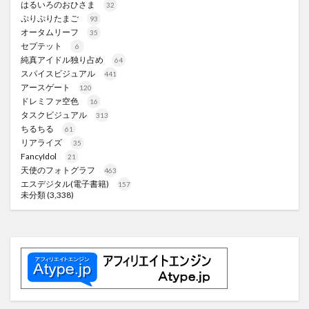
はるいろのおひさま
32
ぷりぷりたまご
93
オータムリーフ
35
セプテット
6
純真アイドル独り占め
64
スパイスビジュアル
441
アースゲート
120
ドレミファ空色
16
タスクビジュアル
313
ちるちる
61
リアライズ
35
FancyIdol
21
天使のフォトグラフ
463
エスデジタル(電子書籍)
157
未分類
(3,338)