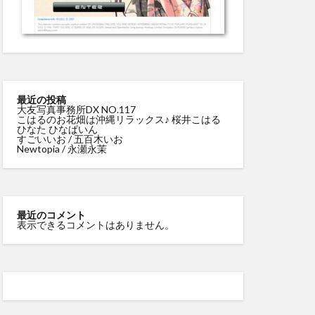
最近の投稿
大友写真事務所DX NO.117
こはるのお花畑は沖縄リラックス♪ 桜井こはる
ひなた ひなぱいん
すごいいお / 五百木いお
Newtopia / 永瀬永茉
最近のコメント
表示できるコメントはありません。