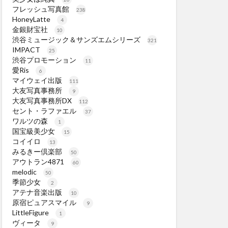
フレッシュ写真館
238
HoneyLatte
4
金銀財宝社
10
渋谷ミュージック＆サンズエムシリーズ
321
IMPACT
25
渋谷プロモーション
11
愛Ris
6
マイウェイ出版
111
大友写真事務所
9
大友写真事務所DX
112
セント・ラファエル
37
ワルツの森
1
国宝級美少女
15
コイイロ
13
みるきー倶楽部
50
アウトラン4871
60
melodic
50
季節少女
2
アテナ音楽出版
10
原宿ピュアスマイル
9
LittleFigure
1
ヴィータ
9