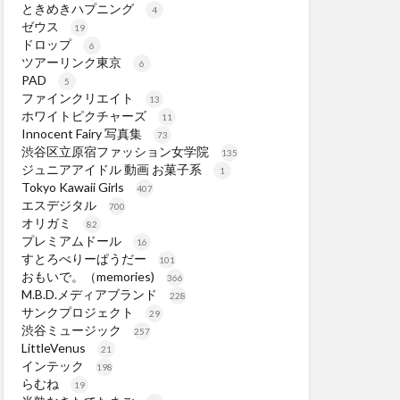
ときめきハプニング
4
ゼウス
19
ドロップ
6
ツアーリンク東京
6
PAD
5
ファインクリエイト
13
ホワイトピクチャーズ
11
Innocent Fairy 写真集
73
渋谷区立原宿ファッション女学院
135
ジュニアアイドル 動画 お菓子系
1
Tokyo Kawaii Girls
407
エスデジタル
700
オリガミ
82
プレミアムドール
16
すとろべりーぱうだー
101
おもいで。（memories)
366
M.B.D.メディアブランド
228
サンクプロジェクト
29
渋谷ミュージック
257
LittleVenus
21
インテック
198
らむね
19