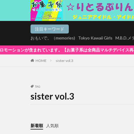
注目キーワード
おもいで。（memories)
Tokyo Kawaii Girls
M.B.D
す。【お菓子系は全商品マルチデバイス再生対応!】WindowsOS、Mac
HOME
sister vol.3
TAG
sister vol.3
新着順
人気順