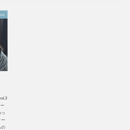
es)
l.3
リー
わっ
リー
ちの