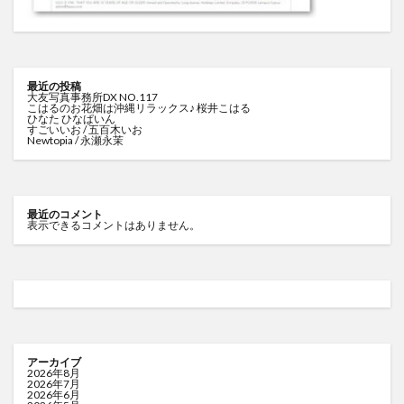
最近の投稿
大友写真事務所DX NO.117
こはるのお花畑は沖縄リラックス♪ 桜井こはる
ひなた ひなぱいん
すごいいお / 五百木いお
Newtopia / 永瀬永茉
最近のコメント
表示できるコメントはありません。
アーカイブ
2026年8月
2026年7月
2026年6月