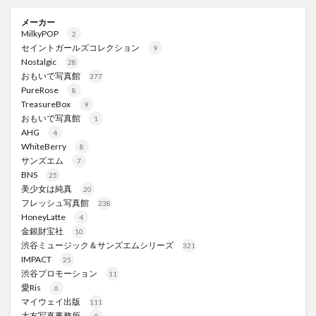
メーカー
MilkyPOP
2
セイントガールズコレクション
9
Nostalgic
28
おもいで写真館
377
PureRose
8
TreasureBox
9
おもいで写真館
1
AHG
4
WhiteBerry
8
サンズエム
7
BNS
25
美少女は純真
20
フレッシュ写真館
238
HoneyLatte
4
金銀財宝社
10
渋谷ミュージック＆サンズエムシリーズ
321
IMPACT
25
渋谷プロモーション
11
愛Ris
6
マイウェイ出版
111
大友写真事務所