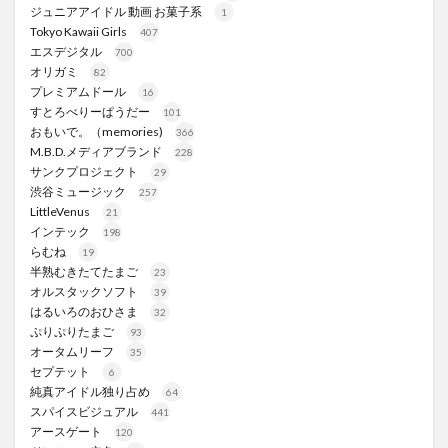
ジュニアアイドル 動画 お菓子系
1
Tokyo Kawaii Girls
407
エスデジタル
700
オリガミ
82
プレミアムドール
16
すとろべりーぱうだー
101
おもいで。（memories)
366
M.B.D.メディアブランド
228
サンクプロジェクト
29
渋谷ミュージック
257
LittleVenus
21
インテック
198
らむね
19
半熟むきたてたまご
23
オルスタックソフト
39
はるいろのおひさま
32
ぷりぷりたまご
93
オータムリーフ
35
セプテット
6
純真アイドル独り占め
64
スパイスビジュアル
441
アースゲート
120