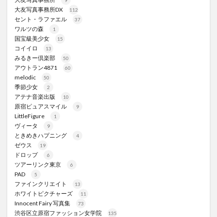
9
大友写真事務所DX
112
セント・ラファエル
37
ワルツの森
1
国宝級美少女
15
コイイロ
13
みるきー倶楽部
50
アウトラン4871
60
melodic
50
季節少女
2
アテナ音楽出版
10
原宿ピュアスマイル
9
LittleFigure
1
ヴィータ
9
ときめきハプニング
4
ゼウス
19
ドロップ
6
ツアーリンク東京
6
PAD
5
ファインクリエイト
13
ホワイトピクチャーズ
11
Innocent Fairy 写真集
73
渋谷区立原宿ファッション女学院
135