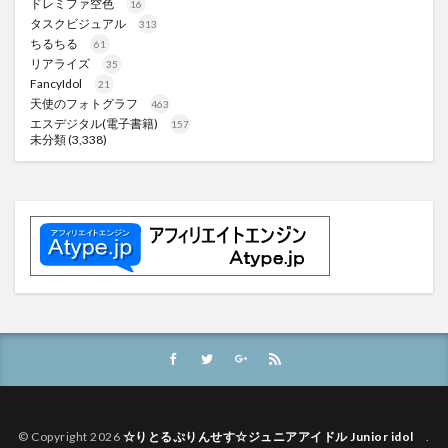
ドレミファ空色
16
タスクビジュアル
313
ちるちる
61
リアライズ
35
FancyIdol
21
天使のフォトグラフ
463
エスデジタル(電子書籍)
157
未分類
(3,338)
© Copyright 2026
☆りとるぷりんせす☆ジュニアアイドル Junior idol
.