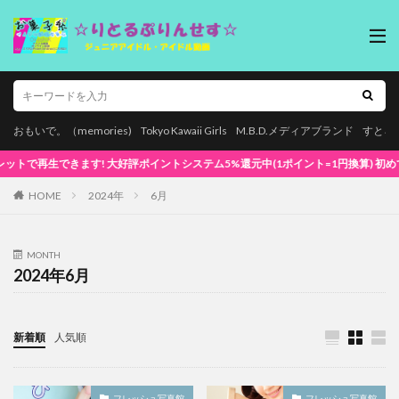
おもいで。（memories)
Tokyo Kawaii Girls
M.B.D.メディアブランド
すとろ
 大好評ポイントシステム5%還元中(1ポイント=1円換算) 初めてでも安心な簡単視聴！
HOME
2024年
6月
MONTH
2024年6月
新着順
人気順
フレッシュ写真館
フレッシュ写真館