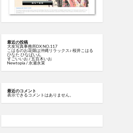
最近の投稿
大友写真事務所DX NO.117
こはるのお花畑は沖縄リラックス♪ 桜井こはる
ひなた ひなぱいん
すごいいお / 五百木いお
Newtopia / 永瀬永茉
最近のコメント
表示できるコメントはありません。