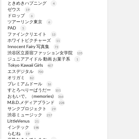
ときめきハプニング
4
ゼウス
19
ドロップ
6
ツアーリンク東京
6
PAD
5
ファインクリエイト
13
ホワイトピクチャーズ
11
Innocent Fairy 写真集
73
渋谷区立原宿ファッション女学院
135
ジュニアアイドル 動画 お菓子系
1
Tokyo Kawaii Girls
407
エスデジタル
700
オリガミ
82
プレミアムドール
16
すとろべりーぱうだー
101
おもいで。（memories)
366
M.B.D.メディアブランド
228
サンクプロジェクト
29
渋谷ミュージック
257
LittleVenus
21
インテック
198
らむね
19