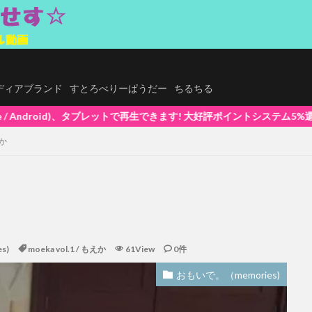
.メディアブランド
すとろべりーぱうだー
ちるちる
生できます! 大好評ポイントシステム5%還元中(1ポイント=1円換算) 初
えか
s)
moeka vol.1 / もえか
61View
0件
おもいで。（memories)