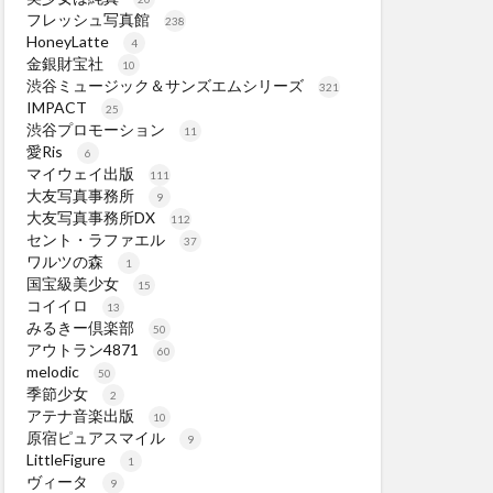
フレッシュ写真館
238
HoneyLatte
4
金銀財宝社
10
渋谷ミュージック＆サンズエムシリーズ
321
IMPACT
25
渋谷プロモーション
11
愛Ris
6
マイウェイ出版
111
大友写真事務所
9
大友写真事務所DX
112
セント・ラファエル
37
ワルツの森
1
国宝級美少女
15
コイイロ
13
みるきー倶楽部
50
アウトラン4871
60
melodic
50
季節少女
2
アテナ音楽出版
10
原宿ピュアスマイル
9
LittleFigure
1
ヴィータ
9