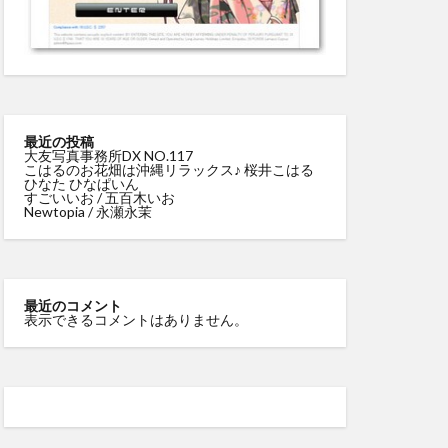
最近の投稿
大友写真事務所DX NO.117
こはるのお花畑は沖縄リラックス♪ 桜井こはる
ひなた ひなぱいん
すごいいお / 五百木いお
Newtopia / 永瀬永茉
最近のコメント
表示できるコメントはありません。