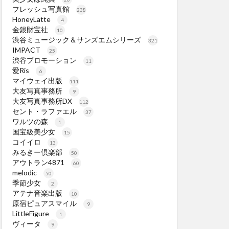
フレッシュ写真館
238
HoneyLatte
4
金銀財宝社
10
渋谷ミュージック＆サンズエムシリーズ
321
IMPACT
25
渋谷プロモーション
11
愛Ris
6
マイウェイ出版
111
大友写真事務所
9
大友写真事務所DX
112
セント・ラファエル
37
ワルツの森
1
国宝級美少女
15
コイイロ
13
みるきー倶楽部
50
アウトラン4871
60
melodic
50
季節少女
2
アテナ音楽出版
10
原宿ピュアスマイル
9
LittleFigure
1
ヴィータ
9