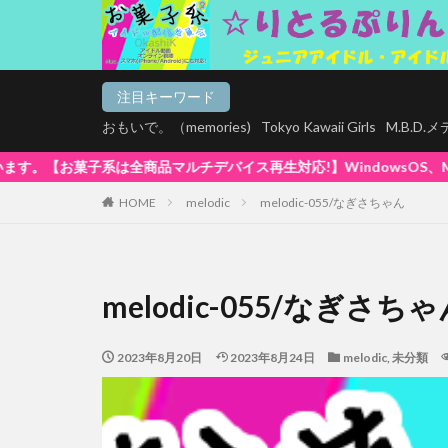
注目キーワード
おもいで。（memories)
Tokyo Kawaii Girls
M.B.D
生対応!】WindowsOS、Mac、スマホ(iPhone / Andro
HOME
melodic
melodic-055/なぎさちゃん
melodic-055/なぎさち
2023年8月20日
2023年8月24日
melodic
,
未分類