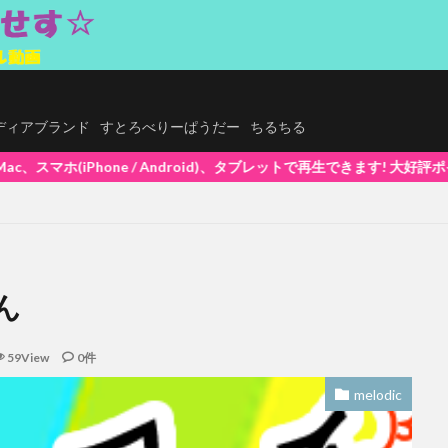
.メディアブランド
すとろべりーぱうだー
ちるちる
id)、タブレットで再生できます! 大好評ポイントシステム5%還元中(1ポイ
ゃん
59View
0件
melodic