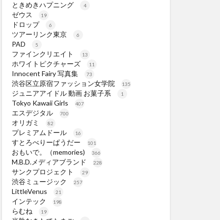
ときめきハプニング
4
ゼウス
19
ドロップ
6
ツアーリンク東京
6
PAD
5
ファインクリエイト
13
ホワイトピクチャーズ
11
Innocent Fairy 写真集
73
渋谷区立原宿ファッション女学院
135
ジュニアアイドル 動画 お菓子系
1
Tokyo Kawaii Girls
407
エスデジタル
700
オリガミ
82
プレミアムドール
16
すとろべりーぱうだー
101
おもいで。（memories)
366
M.B.D.メディアブランド
228
サンクプロジェクト
29
渋谷ミュージック
257
LittleVenus
21
インテック
198
らむね
19