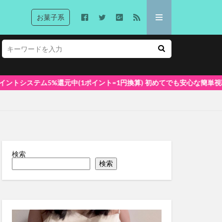
お菓子系
ント=1円換算) 初めてでも安心な簡単視聴！
検索
検索