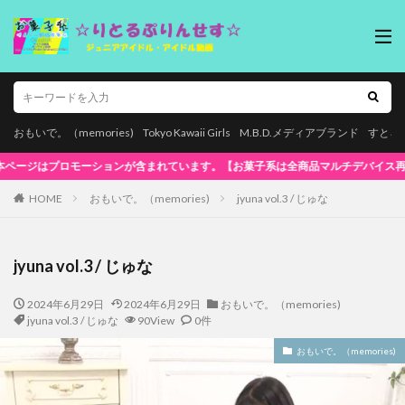
おもいで。（memories)
Tokyo Kawaii Girls
M.B.D.メディアブランド
すとろ
マルチデバイス再生対応!】WindowsOS、Mac、スマホ(iPhone / And
HOME
おもいで。（memories)
jyuna vol.3 / じゅな
jyuna vol.3 / じゅな
2024年6月29日
2024年6月29日
おもいで。（memories)
jyuna vol.3 / じゅな
90View
0件
おもいで。（memories)