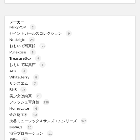
メーカー
MilkyPOP
2
セイントガールズコレクション
9
Nostalgic
28
おもいで写真館
377
PureRose
8
TreasureBox
9
おもいで写真館
1
AHG
4
WhiteBerry
8
サンズエム
7
BNS
25
美少女は純真
20
フレッシュ写真館
238
HoneyLatte
4
金銀財宝社
10
渋谷ミュージック＆サンズエムシリーズ
321
IMPACT
25
渋谷プロモーション
11
愛Ris
6