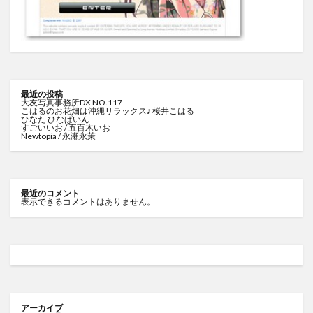
最近の投稿
大友写真事務所DX NO.117
こはるのお花畑は沖縄リラックス♪ 桜井こはる
ひなた ひなぱいん
すごいいお / 五百木いお
Newtopia / 永瀬永茉
最近のコメント
表示できるコメントはありません。
アーカイブ