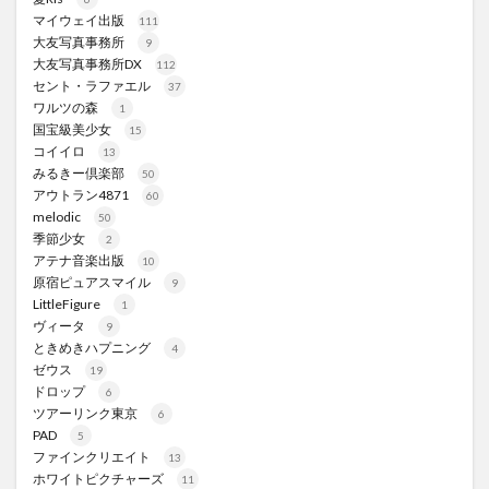
マイウェイ出版
111
大友写真事務所
9
大友写真事務所DX
112
セント・ラファエル
37
ワルツの森
1
国宝級美少女
15
コイイロ
13
みるきー倶楽部
50
アウトラン4871
60
melodic
50
季節少女
2
アテナ音楽出版
10
原宿ピュアスマイル
9
LittleFigure
1
ヴィータ
9
ときめきハプニング
4
ゼウス
19
ドロップ
6
ツアーリンク東京
6
PAD
5
ファインクリエイト
13
ホワイトピクチャーズ
11