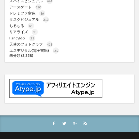
スパイスビジュアル
441
アースゲート
120
ドレミファ空色
16
タスクビジュアル
313
ちるちる
61
リアライズ
35
FancyIdol
21
天使のフォトグラフ
463
エスデジタル(電子書籍)
157
未分類
(3,338)