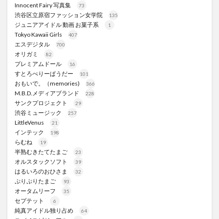
Innocent Fairy 写真集
73
渋谷区立原宿ファッション女学院
135
ジュニアアイドル 動画 お菓子系
1
Tokyo Kawaii Girls
407
エスデジタル
700
オリガミ
82
プレミアムドール
16
すとろべりーぱうだー
101
おもいで。（memories)
366
M.B.D.メディアブランド
228
サンクプロジェクト
29
渋谷ミュージック
257
LittleVenus
21
インテック
198
らむね
19
半熟むきたてたまご
23
オルスタックソフト
39
はるいろのおひさま
32
ぷりぷりたまご
93
オータムリーフ
35
セプテット
6
純真アイドル独り占め
64