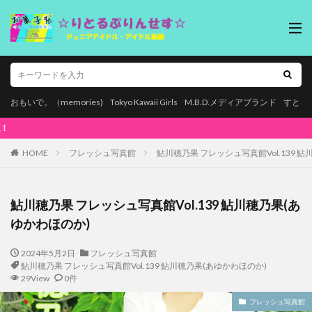
おもいで。（memories)
Tokyo Kawaii Girls
M.B.D.メディアブランド
すとろ
本ページはプロモーションが含まれています
HOME
フレッシュ写真館
鮎川穂乃果 フレッシュ写真館Vol.139 
鮎川穂乃果 フレッシュ写真館Vol.139 鮎川穂乃果(あ
ゆかわほのか)
2024年5月2日
フレッシュ写真館
鮎川穂乃果 フレッシュ写真館Vol.139 鮎川穂乃果(あゆかわほのか)
29View
0件
フレッシュ写真館