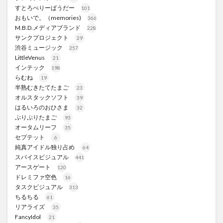
すとろべりーぱうだー
101
おもいで。（memories)
366
M.B.D.メディアブランド
228
サンクプロジェクト
29
渋谷ミュージック
257
LittleVenus
21
インテック
198
らむね
19
半熟むきたてたまご
23
オルスタックソフト
39
はるいろのおひさま
32
ぷりぷりたまご
93
オータムリーフ
35
セプテット
6
純真アイドル独り占め
64
スパイスビジュアル
441
アースゲート
120
ドレミファ空色
16
タスクビジュアル
313
ちるちる
61
リアライズ
35
FancyIdol
21