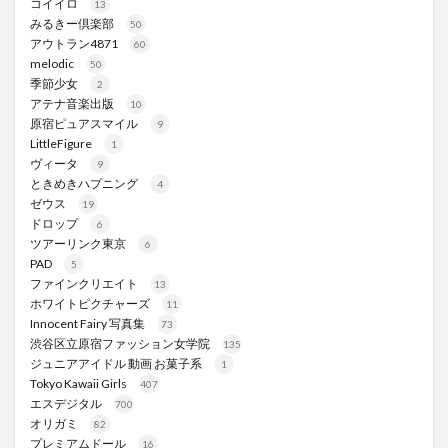
コイイロ
13
みるきー倶楽部
50
アウトラン4871
60
melodic
50
季節少女
2
アテナ音楽出版
10
原宿ピュアスマイル
9
LittleFigure
1
ヴィータ
9
ときめきハプニング
4
ゼウス
19
ドロップ
6
ツアーリンク東京
6
PAD
5
ファインクリエイト
13
ホワイトピクチャーズ
11
Innocent Fairy 写真集
73
渋谷区立原宿ファッション女学院
135
ジュニアアイドル 動画 お菓子系
1
Tokyo Kawaii Girls
407
エスデジタル
700
オリガミ
82
プレミアムドール
16