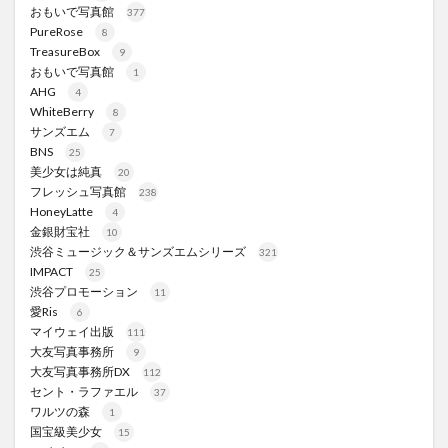
おもいで写真館
377
PureRose
8
TreasureBox
9
おもいで写真館
1
AHG
4
WhiteBerry
8
サンズエム
7
BNS
25
美少女は純真
20
フレッシュ写真館
238
HoneyLatte
4
金銀財宝社
10
渋谷ミュージック＆サンズエムシリーズ
321
IMPACT
25
渋谷プロモーション
11
愛Ris
6
マイウェイ出版
111
大友写真事務所
9
大友写真事務所DX
112
セント・ラファエル
37
ワルツの森
1
国宝級美少女
15