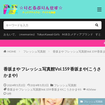
おもいで。（memories)
Tokyo Kawaii Girls
M.B.D.メディアブランド
すとろ
本ページはプロモーションが含まれています。【
HOME
フレッシュ写真館
香坂まや フレッシュ写真館Vol.159 香坂
香坂まや フレッシュ写真館Vol.159 香坂まや(こうさ
かまや)
2024年5月2日
2024年5月2日
フレッシュ写真館
香坂まや フレッシュ写真館Vol.159 香坂まや(こうさかまや)
41View
0件
フレッシュ写真館