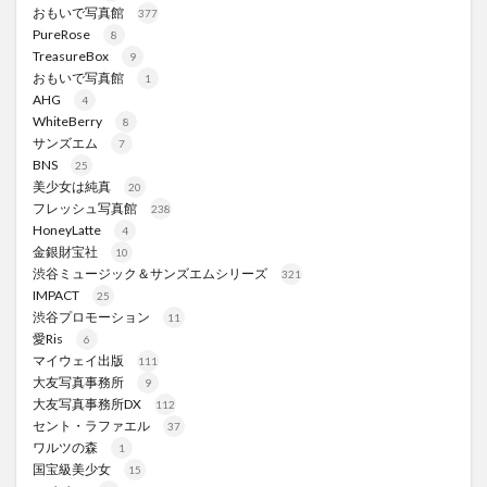
おもいで写真館
377
PureRose
8
TreasureBox
9
おもいで写真館
1
AHG
4
WhiteBerry
8
サンズエム
7
BNS
25
美少女は純真
20
フレッシュ写真館
238
HoneyLatte
4
金銀財宝社
10
渋谷ミュージック＆サンズエムシリーズ
321
IMPACT
25
渋谷プロモーション
11
愛Ris
6
マイウェイ出版
111
大友写真事務所
9
大友写真事務所DX
112
セント・ラファエル
37
ワルツの森
1
国宝級美少女
15