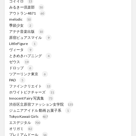
コイイロ
13
みるきー倶楽部
50
アウトラン4871
60
melodic
50
季節少女
2
アテナ音楽出版
10
原宿ピュアスマイル
9
LittleFigure
1
ヴィータ
9
ときめきハプニング
4
ゼウス
19
ドロップ
6
ツアーリンク東京
6
PAD
5
ファインクリエイト
13
ホワイトピクチャーズ
11
Innocent Fairy 写真集
73
渋谷区立原宿ファッション女学院
135
ジュニアアイドル 動画 お菓子系
1
Tokyo Kawaii Girls
407
エスデジタル
700
オリガミ
82
プレミアムドール
16