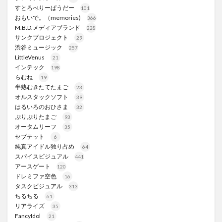
すとろべりーぱうだー
101
おもいで。（memories)
366
M.B.D.メディアブランド
228
サンクプロジェクト
29
渋谷ミュージック
257
LittleVenus
21
インテック
198
らむね
19
半熟むきたてたまご
23
オルスタックソフト
39
はるいろのおひさま
32
ぷりぷりたまご
93
オータムリーフ
35
セプテット
6
純真アイドル独り占め
64
スパイスビジュアル
441
アースゲート
120
ドレミファ空色
16
タスクビジュアル
313
ちるちる
61
リアライズ
35
FancyIdol
21