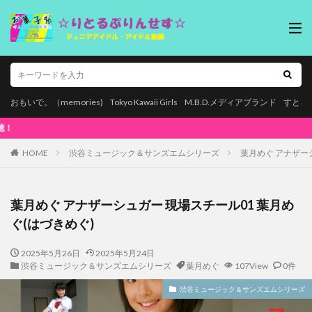
おもいで。（memories)
Tokyo Kawaii Girls
M.B.D.メディアブランド
すとろ
本ページはプロモーションが含まれています。
HOME
渋谷ミュージック＆サンズエムシリーズ
葉月めぐ アナザー
葉月めぐ アナザーシュガー 現場スチール01 葉月め
ぐ(はづきめぐ)
2025年5月26日
2025年5月24日
渋谷ミュージック＆サンズエムシリーズ
葉月めぐ
107View
0件
渋谷ミュージック＆サンズエムシリーズ