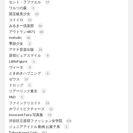
セント・ラファエル
37
ワルツの森
1
国宝級美少女
15
コイイロ
13
みるきー倶楽部
50
アウトラン4871
60
melodic
50
季節少女
2
アテナ音楽出版
10
原宿ピュアスマイル
9
LittleFigure
1
ヴィータ
9
ときめきハプニング
4
ゼウス
19
ドロップ
6
ツアーリンク東京
6
PAD
5
ファインクリエイト
13
ホワイトピクチャーズ
11
Innocent Fairy 写真集
73
渋谷区立原宿ファッション女学院
135
ジュニアアイドル 動画 お菓子系
1
Tokyo Kawaii Girls
407