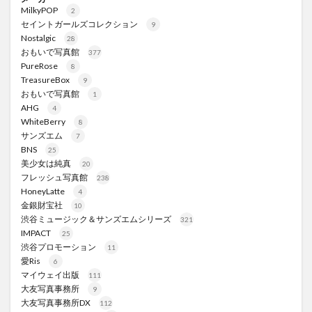
MilkyPOP
2
セイントガールズコレクション
9
Nostalgic
28
おもいで写真館
377
PureRose
8
TreasureBox
9
おもいで写真館
1
AHG
4
WhiteBerry
8
サンズエム
7
BNS
25
美少女は純真
20
フレッシュ写真館
238
HoneyLatte
4
金銀財宝社
10
渋谷ミュージック＆サンズエムシリーズ
321
IMPACT
25
渋谷プロモーション
11
愛Ris
6
マイウェイ出版
111
大友写真事務所
9
大友写真事務所DX
112