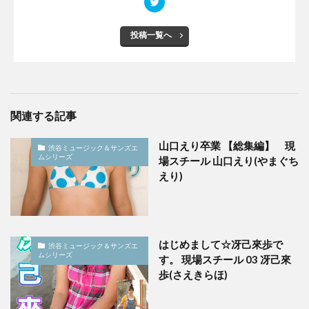
投稿一覧へ
関連する記事
山口えり卒業 【総集編】 現
渋谷ミュージック＆サンズエ
ムシリーズ
場スチール 山口えり(やまぐち
えり)
はじめまして☆冴己來歩で
渋谷ミュージック＆サンズエ
ムシリーズ
す。 現場スチール 03 冴己來
歩(さえきらほ)