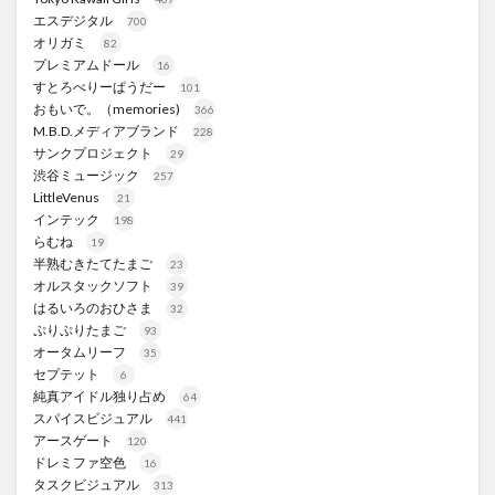
エスデジタル
700
オリガミ
82
プレミアムドール
16
すとろべりーぱうだー
101
おもいで。（memories)
366
M.B.D.メディアブランド
228
サンクプロジェクト
29
渋谷ミュージック
257
LittleVenus
21
インテック
198
らむね
19
半熟むきたてたまご
23
オルスタックソフト
39
はるいろのおひさま
32
ぷりぷりたまご
93
オータムリーフ
35
セプテット
6
純真アイドル独り占め
64
スパイスビジュアル
441
アースゲート
120
ドレミファ空色
16
タスクビジュアル
313