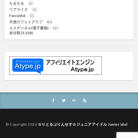
ちるちる
61
リアライズ
35
FancyIdol
21
天使のフォトグラフ
463
エスデジタル(電子書籍)
157
未分類
(3,338)
© Copyright 2026
☆りとるぷりんせす☆ジュニアアイドル Junior idol
.