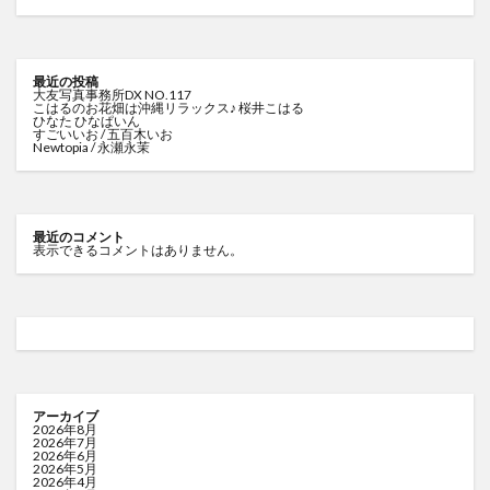
最近の投稿
大友写真事務所DX NO.117
こはるのお花畑は沖縄リラックス♪ 桜井こはる
ひなた ひなぱいん
すごいいお / 五百木いお
Newtopia / 永瀬永茉
最近のコメント
表示できるコメントはありません。
アーカイブ
2026年8月
2026年7月
2026年6月
2026年5月
2026年4月