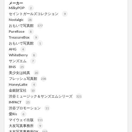
メーカー
MilkyPOP
2
セイントガールズコレクション
9
Nostalgic
28
おもいで写真館
377
PureRose
8
TreasureBox
9
おもいで写真館
1
AHG
4
WhiteBerry
8
サンズエム
7
BNS
25
美少女は純真
20
フレッシュ写真館
238
HoneyLatte
4
金銀財宝社
10
渋谷ミュージック＆サンズエムシリーズ
321
IMPACT
25
渋谷プロモーション
11
愛Ris
6
マイウェイ出版
111
大友写真事務所
9
大友写真事務所DX
112