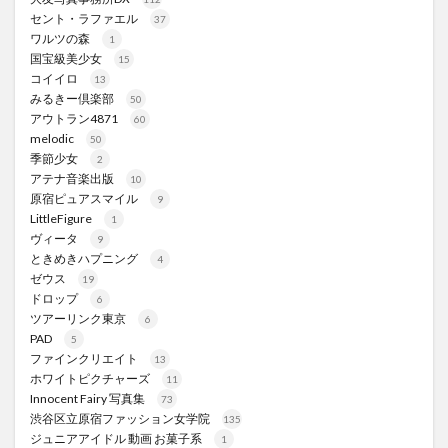
セント・ラファエル
37
ワルツの森
1
国宝級美少女
15
コイイロ
13
みるきー倶楽部
50
アウトラン4871
60
melodic
50
季節少女
2
アテナ音楽出版
10
原宿ピュアスマイル
9
LittleFigure
1
ヴィータ
9
ときめきハプニング
4
ゼウス
19
ドロップ
6
ツアーリンク東京
6
PAD
5
ファインクリエイト
13
ホワイトピクチャーズ
11
Innocent Fairy 写真集
73
渋谷区立原宿ファッション女学院
135
ジュニアアイドル 動画 お菓子系
1