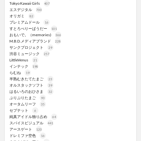
Tokyo Kawaii Girls
407
エスデジタル
700
オリガミ
82
プレミアムドール
16
すとろべりーぱうだー
101
おもいで。（memories)
366
M.B.D.メディアブランド
228
サンクプロジェクト
29
渋谷ミュージック
257
LittleVenus
21
インテック
198
らむね
19
半熟むきたてたまご
23
オルスタックソフト
39
はるいろのおひさま
32
ぷりぷりたまご
93
オータムリーフ
35
セプテット
6
純真アイドル独り占め
64
スパイスビジュアル
441
アースゲート
120
ドレミファ空色
16