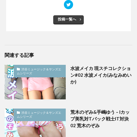
投稿一覧へ
関連する記事
水波メイカ 現スチコレクショ
渋谷ミュージック＆サンズエ
ムシリーズ
ン#02 水波メイカ(みなみめい
か)
荒木のぞみ&手嶋ゆう – Iカッ
渋谷ミュージック＆サンズエ
ムシリーズ
プ美乳対Tバック戦士IT対決
02 荒木のぞみ