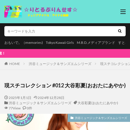
おもいで。（memories)
Tokyo Kawaii Girls
M.B.D.メディアブランド
すとろ
本ページはプロモーションが含まれて
HOME
渋谷ミュージック＆サンズエムシリーズ
現スチコレクション 
現スチコレクション #012 大谷彩夏(おおたにあやか)
2025年1月1日
2024年12月28日
渋谷ミュージック＆サンズエムシリーズ
大谷彩夏(おおたにあやか)
77View
0件
渋谷ミュージック＆サンズエムシリーズ