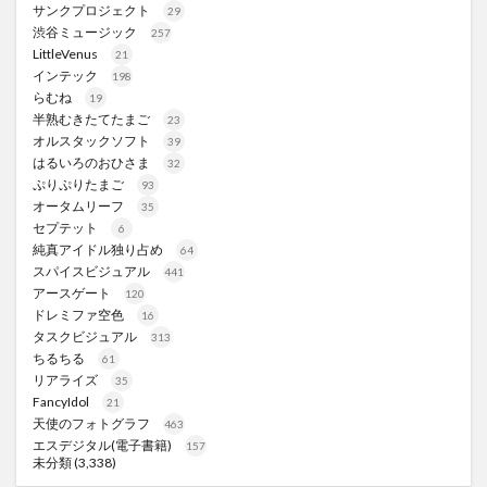
サンクプロジェクト
29
渋谷ミュージック
257
LittleVenus
21
インテック
198
らむね
19
半熟むきたてたまご
23
オルスタックソフト
39
はるいろのおひさま
32
ぷりぷりたまご
93
オータムリーフ
35
セプテット
6
純真アイドル独り占め
64
スパイスビジュアル
441
アースゲート
120
ドレミファ空色
16
タスクビジュアル
313
ちるちる
61
リアライズ
35
FancyIdol
21
天使のフォトグラフ
463
エスデジタル(電子書籍)
157
未分類
(3,338)