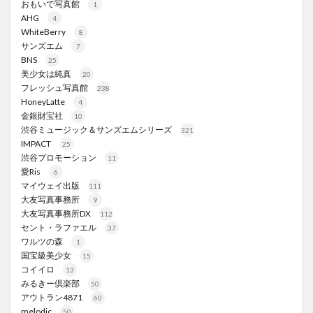
おもいで写真館
1
AHG
4
WhiteBerry
8
サンズエム
7
BNS
25
美少女は純真
20
フレッシュ写真館
238
HoneyLatte
4
金銀財宝社
10
渋谷ミュージック＆サンズエムシリーズ
321
IMPACT
25
渋谷プロモーション
11
愛Ris
6
マイウェイ出版
111
大友写真事務所
9
大友写真事務所DX
112
セント・ラファエル
37
ワルツの森
1
国宝級美少女
15
コイイロ
13
みるきー倶楽部
50
アウトラン4871
60
melodic
50