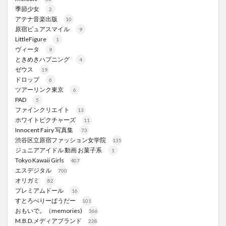
季節少女
2
アテナ音楽出版
10
原宿ピュアスマイル
9
LittleFigure
1
ヴィータ
9
ときめきハプニング
4
ゼウス
19
ドロップ
6
ツアーリンク東京
6
PAD
5
ファインクリエイト
13
ホワイトピクチャーズ
11
Innocent Fairy 写真集
73
渋谷区立原宿ファッション女学院
135
ジュニアアイドル 動画 お菓子系
1
Tokyo Kawaii Girls
407
エスデジタル
700
オリガミ
82
プレミアムドール
16
すとろべりーぱうだー
101
おもいで。（memories)
366
M.B.D.メディアブランド
228