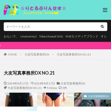
おもいで。（memories)
Tokyo Kawaii Girls
M.B.D.メディアブランド
すとろ
本ページはプロモーションが含まれています
HOME
大友写真事務所DX
大友写真事務所DX NO.21
大友写真事務所DX NO.21
2024年8月17日
2024年8月17日
大友写真事務所DX
大友写真事務所DX NO.21
51View
0件
大友写真事務所DX