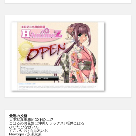
最近の投稿
大友写真事務所DX NO.117
こはるのお花畑は沖縄リラックス♪ 桜井こはる
ひなた ひなぱいん
すごいいお / 五百木いお
Newtopia / 永瀬永茉