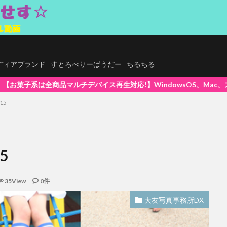
.メディアブランド
すとろべりーぱうだー
ちるちる
】WindowsOS、Mac、スマホ(iPhone / Android)、
15
5
35View
0件
大友写真事務所DX