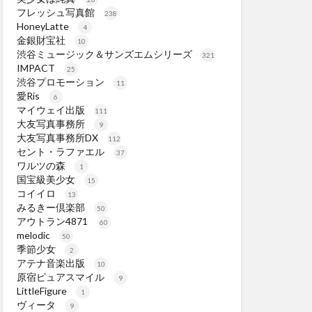
フレッシュ写真館
238
HoneyLatte
4
金銀財宝社
10
渋谷ミュージック＆サンズエムシリーズ
321
IMPACT
25
渋谷プロモーション
11
愛Ris
6
マイウェイ出版
111
大友写真事務所
9
大友写真事務所DX
112
セント・ラファエル
37
ワルツの森
1
国宝級美少女
15
コイイロ
13
みるきー倶楽部
50
アウトラン4871
60
melodic
50
季節少女
2
アテナ音楽出版
10
原宿ピュアスマイル
9
LittleFigure
1
ヴィータ
9