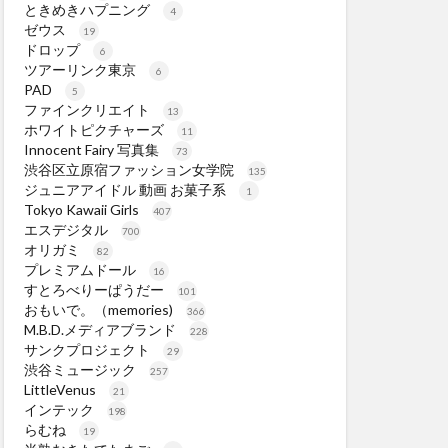
ときめきハプニング
4
ゼウス
19
ドロップ
6
ツアーリンク東京
6
PAD
5
ファインクリエイト
13
ホワイトピクチャーズ
11
Innocent Fairy 写真集
73
渋谷区立原宿ファッション女学院
135
ジュニアアイドル 動画 お菓子系
1
Tokyo Kawaii Girls
407
エスデジタル
700
オリガミ
82
プレミアムドール
16
すとろべりーぱうだー
101
おもいで。（memories)
366
M.B.D.メディアブランド
228
サンクプロジェクト
29
渋谷ミュージック
257
LittleVenus
21
インテック
198
らむね
19