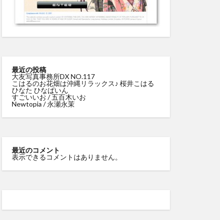
最近の投稿
大友写真事務所DX NO.117
こはるのお花畑は沖縄リラックス♪ 桜井こはる
ひなた ひなぱいん
すごいいお / 五百木いお
Newtopia / 永瀬永茉
最近のコメント
表示できるコメントはありません。