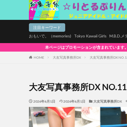
注目キーワード
おもいで。（memories)
Tokyo Kawaii Girls
M.B.D
プロモーションが含まれています。【お菓子系は全商品マルチデバイス再生対応!
HOME
大友写真事務所DX
大友写真事務所DX NO.1
大友写真事務所DX NO.11
2026年6月1日
2026年6月1日
大友写真事務所DX