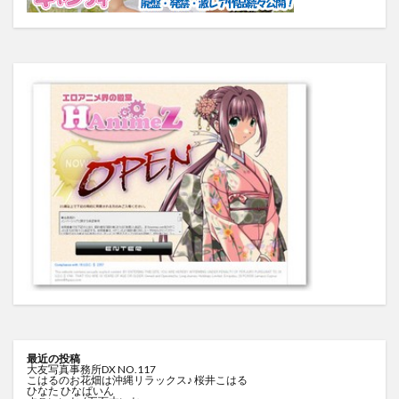
最近の投稿
大友写真事務所DX NO.117
こはるのお花畑は沖縄リラックス♪ 桜井こはる
ひなた ひなぱいん