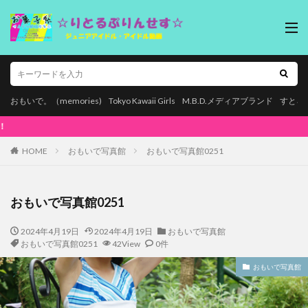
おもいで。（memories)
Tokyo Kawaii Girls
M.B.D.メディアブランド
すとろ
本ページはプロモーションが含まれています。
HOME
おもいで写真館
おもいで写真館0251
おもいで写真館0251
2024年4月19日
2024年4月19日
おもいで写真館
おもいで写真館0251
42View
0件
おもいで写真館