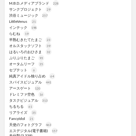
M.B.D.メディアブランド
228
サンクプロジェクト
29
渋谷ミュージック
257
LittleVenus
21
インテック
198
らむね
19
半熟むきたてたまご
23
オルスタックソフト
39
はるいろのおひさま
32
ぷりぷりたまご
93
オータムリーフ
35
セプテット
6
純真アイドル独り占め
64
スパイスビジュアル
441
アースゲート
120
ドレミファ空色
16
タスクビジュアル
313
ちるちる
61
リアライズ
35
FancyIdol
21
天使のフォトグラフ
463
エスデジタル(電子書籍)
157
未分類
(3,338)