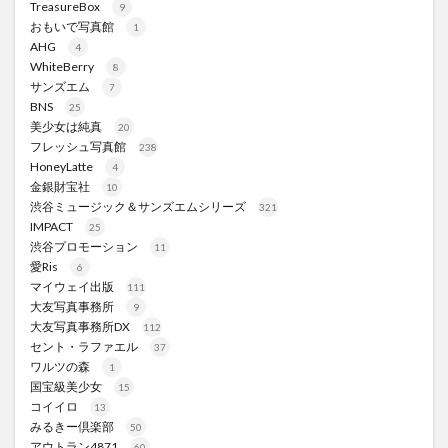
TreasureBox
9
おもいで写真館
1
AHG
4
WhiteBerry
8
サンズエム
7
BNS
25
美少女は純真
20
フレッシュ写真館
238
HoneyLatte
4
金銀財宝社
10
渋谷ミュージック＆サンズエムシリーズ
321
IMPACT
25
渋谷プロモーション
11
愛Ris
6
マイウェイ出版
111
大友写真事務所
9
大友写真事務所DX
112
セント・ラファエル
37
ワルツの森
1
国宝級美少女
15
コイイロ
13
みるきー倶楽部
50
アウトラン4871
60