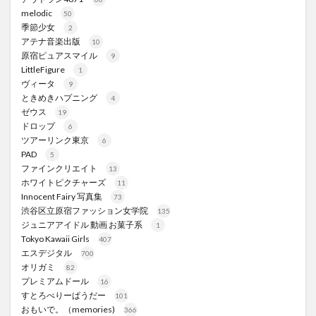
melodic
50
季節少女
2
アテナ音楽出版
10
原宿ピュアスマイル
9
LittleFigure
1
ヴィータ
9
ときめきハプニング
4
ゼウス
19
ドロップ
6
ツアーリンク東京
6
PAD
5
ファインクリエイト
13
ホワイトピクチャーズ
11
Innocent Fairy 写真集
73
渋谷区立原宿ファッション女学院
135
ジュニアアイドル 動画 お菓子系
1
Tokyo Kawaii Girls
407
エスデジタル
700
オリガミ
82
プレミアムドール
16
すとろべりーぱうだー
101
おもいで。（memories)
366