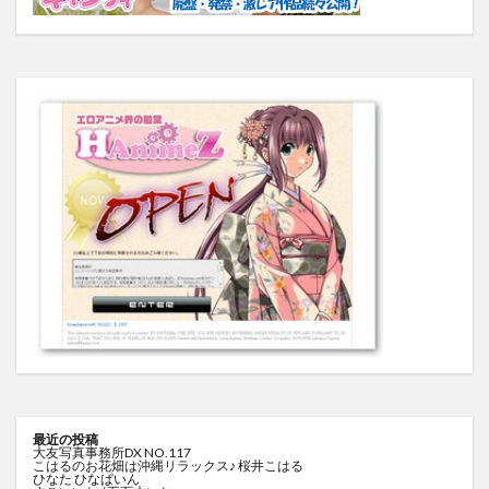
最近の投稿
大友写真事務所DX NO.117
こはるのお花畑は沖縄リラックス♪ 桜井こはる
ひなた ひなぱいん