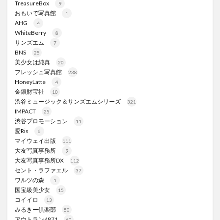
TreasureBox
9
おもいで写真館
1
AHG
4
WhiteBerry
8
サンズエム
7
BNS
25
美少女は純真
20
フレッシュ写真館
238
HoneyLatte
4
金銀財宝社
10
渋谷ミュージック＆サンズエムシリーズ
321
IMPACT
25
渋谷プロモーション
11
愛Ris
6
マイウェイ出版
111
大友写真事務所
9
大友写真事務所DX
112
セント・ラファエル
37
ワルツの森
1
国宝級美少女
15
コイイロ
13
みるきー倶楽部
50
アウトラン4871
60