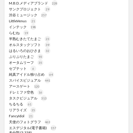
M.B.D.メディアブランド
228
サンクプロジェクト
29
渋谷ミュージック
257
LittleVenus
21
インテック
198
らむね
19
半熟むきたてたまご
23
オルスタックソフト
39
はるいろのおひさま
32
ぷりぷりたまご
93
オータムリーフ
35
セプテット
6
純真アイドル独り占め
64
スパイスビジュアル
441
アースゲート
120
ドレミファ空色
16
タスクビジュアル
313
ちるちる
61
リアライズ
35
FancyIdol
21
天使のフォトグラフ
463
エスデジタル(電子書籍)
157
未分類
(3,338)