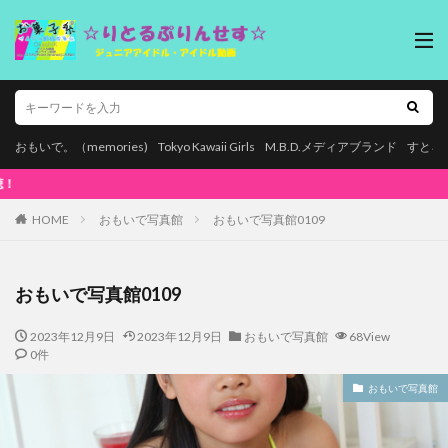
おもいで。（memories)
Tokyo Kawaii Girls
M.B.D.メディアブランド
すとろ
本ページはプロモーションが含まれています。【
HOME
おもいで写真館
おもいで写真館0109
おもいで写真館0109
2023年12月9日
2023年12月9日
おもいで写真館
68View
0件
おもいで写真館