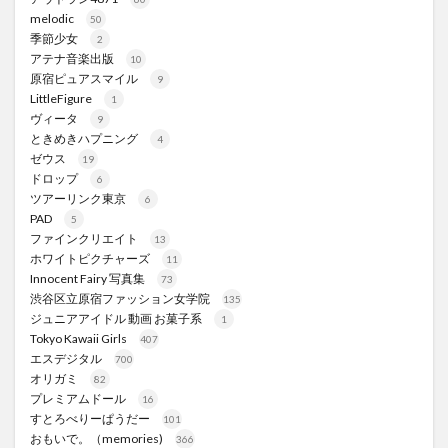
melodic
50
季節少女
2
アテナ音楽出版
10
原宿ピュアスマイル
9
LittleFigure
1
ヴィータ
9
ときめきハプニング
4
ゼウス
19
ドロップ
6
ツアーリンク東京
6
PAD
5
ファインクリエイト
13
ホワイトピクチャーズ
11
Innocent Fairy 写真集
73
渋谷区立原宿ファッション女学院
135
ジュニアアイドル 動画 お菓子系
1
Tokyo Kawaii Girls
407
エスデジタル
700
オリガミ
82
プレミアムドール
16
すとろべりーぱうだー
101
おもいで。（memories)
366