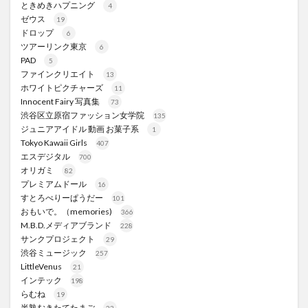
ときめきハプニング
4
ゼウス
19
ドロップ
6
ツアーリンク東京
6
PAD
5
ファインクリエイト
13
ホワイトピクチャーズ
11
Innocent Fairy 写真集
73
渋谷区立原宿ファッション女学院
135
ジュニアアイドル 動画 お菓子系
1
Tokyo Kawaii Girls
407
エスデジタル
700
オリガミ
82
プレミアムドール
16
すとろべりーぱうだー
101
おもいで。（memories)
366
M.B.D.メディアブランド
228
サンクプロジェクト
29
渋谷ミュージック
257
LittleVenus
21
インテック
198
らむね
19
半熟むきたてたまご
23