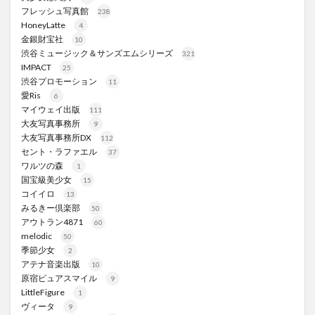
フレッシュ写真館
238
HoneyLatte
4
金銀財宝社
10
渋谷ミュージック＆サンズエムシリーズ
321
IMPACT
25
渋谷プロモーション
11
愛Ris
6
マイウェイ出版
111
大友写真事務所
9
大友写真事務所DX
112
セント・ラファエル
37
ワルツの森
1
国宝級美少女
15
コイイロ
13
みるきー倶楽部
50
アウトラン4871
60
melodic
50
季節少女
2
アテナ音楽出版
10
原宿ピュアスマイル
9
LittleFigure
1
ヴィータ
9