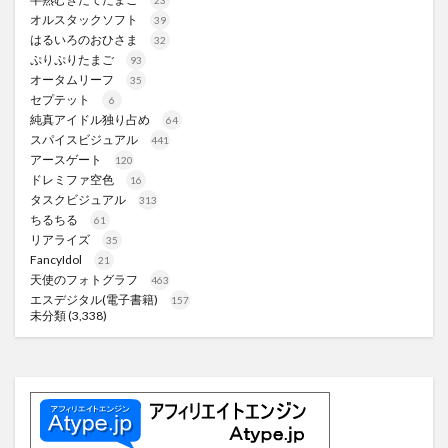
オルスタックソフト
39
はるいろのおひさま
32
ぷりぷりたまご
93
オータムリーフ
35
セプテット
6
純真アイドル独り占め
64
スパイスビジュアル
441
アースゲート
120
ドレミファ空色
16
タスクビジュアル
313
ちるちる
61
リアライズ
35
FancyIdol
21
天使のフォトグラフ
463
エスデジタル(電子書籍)
157
未分類
(3,338)