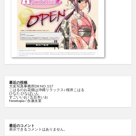
最近の投稿
大友写真事務所DX NO.117
こはるのお花畑は沖縄リラックス♪ 桜井こはる
ひなた ひなぱいん
すごいいお / 五百木いお
Newtopia / 永瀬永茉
最近のコメント
表示できるコメントはありません。