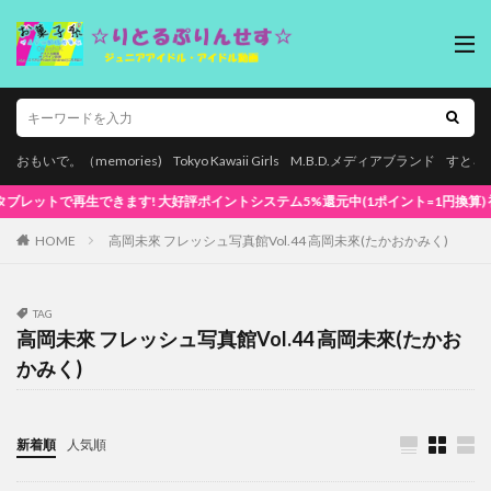
おもいで。（memories)
Tokyo Kawaii Girls
M.B.D.メディアブランド
すとろ
トで再生できます! 大好評ポイントシステム5%還元中(1ポイント=1円換算) 初めてでも
HOME
高岡未來 フレッシュ写真館Vol.44 高岡未來(たかおかみく)
TAG
高岡未來 フレッシュ写真館Vol.44 高岡未來(たかお
かみく)
新着順
人気順