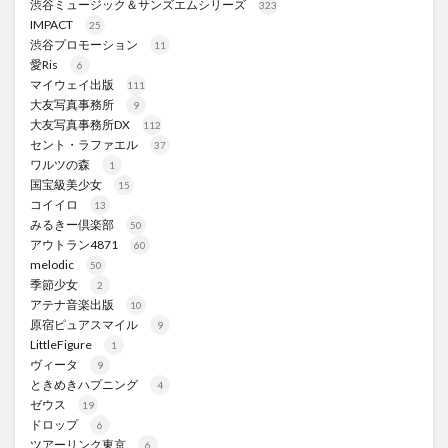
渋谷ミュージック＆サンズエムシリーズ
323
IMPACT
25
渋谷プロモーション
11
愛Ris
6
マイウェイ出版
111
大友写真事務所
9
大友写真事務所DX
112
セント・ラファエル
37
ワルツの森
1
国宝級美少女
15
コイイロ
13
みるきー倶楽部
50
アウトラン4871
60
melodic
50
季節少女
2
アテナ音楽出版
10
原宿ピュアスマイル
9
LittleFigure
1
ヴィータ
9
ときめきハプニング
4
ゼウス
19
ドロップ
6
ツアーリンク東京
6