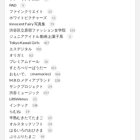
PAD
5
ファインクリエイト
13
ホワイトピクチャーズ
11
Innocent Fairy 写真集
73
渋谷区立原宿ファッション女学院
135
ジュニアアイドル 動画 お菓子系
1
Tokyo Kawaii Girls
407
エスデジタル
700
オリガミ
82
プレミアムドール
16
すとろべりーぱうだー
101
おもいで。（memories)
366
M.B.D.メディアブランド
228
サンクプロジェクト
29
渋谷ミュージック
257
LittleVenus
21
インテック
198
らむね
19
半熟むきたてたまご
23
オルスタックソフト
39
はるいろのおひさま
32
ぷりぷりたまご
93