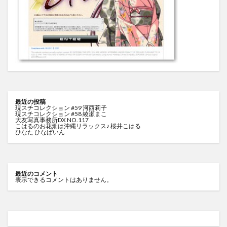
最近の投稿
現スチコレクション #59 河西莉子
現スチコレクション #58 綾瀬まこ
大友写真事務所DX NO.117
こはるのお花畑は沖縄リラックス♪ 桜井こはる
ひなた ひなぱいん
最近のコメント
表示できるコメントはありません。