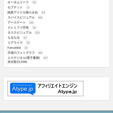
オータムリーフ
35
セプテット
6
純真アイドル独り占め
64
スパイスビジュアル
441
アースゲート
120
ドレミファ空色
16
タスクビジュアル
313
ちるちる
61
リアライズ
35
FancyIdol
21
天使のフォトグラフ
463
エスデジタル(電子書籍)
157
未分類
(3,338)