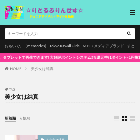
おもいで。（memories)
Tokyo Kawaii Girls
M.B.D.メディアブランド
すとろ
で再生できます! 大好評ポイントシステム5%還元中(1ポイント=1円換算) 初めてでも
HOME
美少女は純真
TAG
美少女は純真
新着順
人気順
美少女は純真