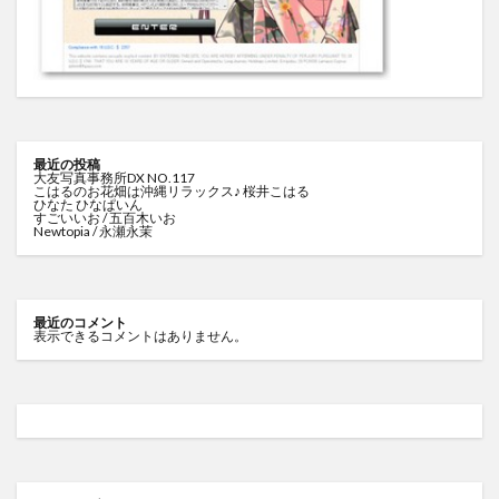
最近の投稿
大友写真事務所DX NO.117
こはるのお花畑は沖縄リラックス♪ 桜井こはる
ひなた ひなぱいん
すごいいお / 五百木いお
Newtopia / 永瀬永茉
最近のコメント
表示できるコメントはありません。