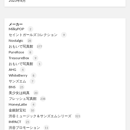
2023年8月
メーカー
MilkyPOP
2
セイントガールズコレクション
9
Nostalgic
28
おもいで写真館
377
PureRose
8
TreasureBox
9
おもいで写真館
1
AHG
4
WhiteBerry
8
サンズエム
7
BNS
25
美少女は純真
20
フレッシュ写真館
238
HoneyLatte
4
金銀財宝社
10
渋谷ミュージック＆サンズエムシリーズ
321
IMPACT
25
渋谷プロモーション
11