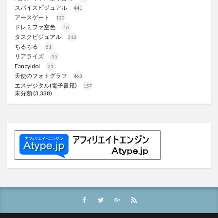
スパイスビジュアル
441
アースゲート
120
ドレミファ空色
16
タスクビジュアル
313
ちるちる
61
リアライズ
35
FancyIdol
21
天使のフォトグラフ
463
エスデジタル(電子書籍)
157
未分類
(3,338)