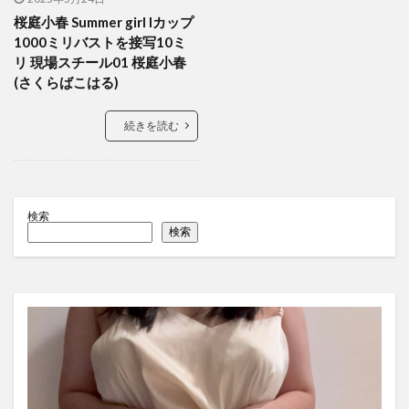
桜庭小春 Summer girl Iカップ
1000ミリバストを接写10ミ
リ 現場スチール01 桜庭小春
(さくらばこはる)
続きを読む
検索
検索