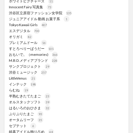
ホワイトピクチャーズ
11
Innocent Fairy 写真集
73
渋谷区立原宿ファッション女学院
135
ジュニアアイドル 動画 お菓子系
1
Tokyo Kawaii Girls
407
エスデジタル
700
オリガミ
82
プレミアムドール
16
すとろべりーぱうだー
101
おもいで。（memories)
366
M.B.D.メディアブランド
228
サンクプロジェクト
29
渋谷ミュージック
257
LittleVenus
21
インテック
198
らむね
19
半熟むきたてたまご
23
オルスタックソフト
39
はるいろのおひさま
32
ぷりぷりたまご
93
オータムリーフ
35
セプテット
6
純真アイドル独り占め
64