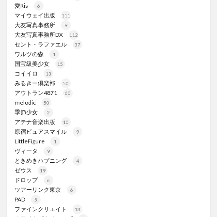
愛Ris
6
マイウェイ出版
111
大友写真事務所
9
大友写真事務所DX
112
セント・ラファエル
37
ワルツの森
1
国宝級美少女
15
コイイロ
13
みるきー倶楽部
50
アウトラン4871
60
melodic
50
季節少女
2
アテナ音楽出版
10
原宿ピュアスマイル
9
LittleFigure
1
ヴィータ
9
ときめきハプニング
4
ゼウス
19
ドロップ
6
ツアーリンク東京
6
PAD
5
ファインクリエイト
13