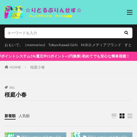
おもいで。（memories)
Tokyo Kawaii Girls
M.B.D.メディアブランド
すとろ
ム5%還元中(1ポイント=1円換算) 初めてでも安心な簡単視聴！
HOME
桜庭小春
TAG
桜庭小春
新着順
人気順
渋谷ミュージック＆サンズエ
渋谷ミュージック＆サンズエ