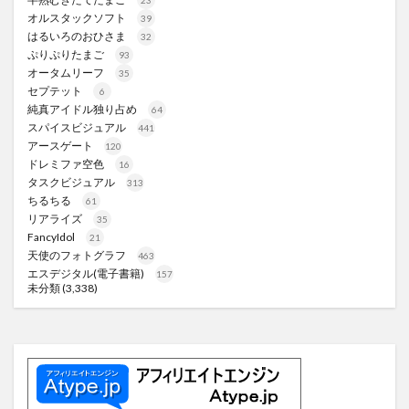
オルスタックソフト
39
はるいろのおひさま
32
ぷりぷりたまご
93
オータムリーフ
35
セプテット
6
純真アイドル独り占め
64
スパイスビジュアル
441
アースゲート
120
ドレミファ空色
16
タスクビジュアル
313
ちるちる
61
リアライズ
35
FancyIdol
21
天使のフォトグラフ
463
エスデジタル(電子書籍)
157
未分類
(3,338)