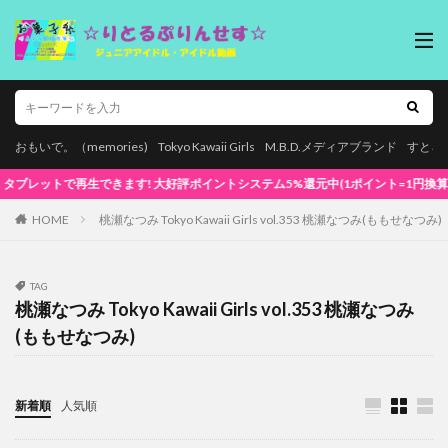
おもいで。（memories)
Tokyo Kawaii Girls
M.B.D.メディアブランド
すとろ
で再生できます! 大好評ポイントシステム5%還元中(1ポイント=1円換算) 初めてでも安
HOME
桃瀬なつみ Tokyo Kawaii Girls vol.353 桃瀬なつみ(ももせなつみ)
TAG
桃瀬なつみ Tokyo Kawaii Girls vol.353 桃瀬なつみ
(ももせなつみ)
新着順
人気順