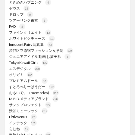
ときめきハプニング
4
ゼウス
19
ドロップ
6
ツアーリンク東京
6
PAD
5
ファインクリエイト
13
ホワイトピクチャーズ
11
Innocent Fairy 写真集
73
渋谷区立原宿ファッション女学院
135
ジュニアアイドル 動画 お菓子系
1
Tokyo Kawaii Girls
407
エスデジタル
700
オリガミ
82
プレミアムドール
16
すとろべりーぱうだー
101
おもいで。（memories)
366
M.B.D.メディアブランド
228
サンクプロジェクト
29
渋谷ミュージック
257
LittleVenus
21
インテック
198
らむね
19
半熟むきたてたまご
23