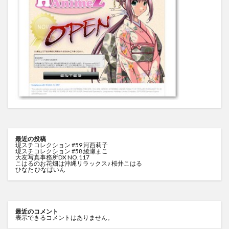
最近の投稿
現スチコレクション #59 河西莉子
現スチコレクション #58 綾瀬まこ
大友写真事務所DX NO.117
こはるのお花畑は沖縄リラックス♪ 桜井こはる
ひなた ひなぱいん
最近のコメント
表示できるコメントはありません。