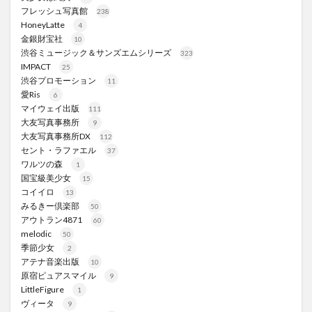
フレッシュ写真館
238
HoneyLatte
4
金銀財宝社
10
渋谷ミュージック＆サンズエムシリーズ
323
IMPACT
25
渋谷プロモーション
11
愛Ris
6
マイウェイ出版
111
大友写真事務所
9
大友写真事務所DX
112
セント・ラファエル
37
ワルツの森
1
国宝級美少女
15
コイイロ
13
みるきー倶楽部
50
アウトラン4871
60
melodic
50
季節少女
2
アテナ音楽出版
10
原宿ピュアスマイル
9
LittleFigure
1
ヴィータ
9