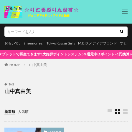
おもいで。（memories)
Tokyo Kawaii Girls
M.B.D.メディアブランド
すとろ
再生できます! 大好評ポイントシステム5%還元中(1ポイント=1円換算) 初めてでも安
HOME
山中真由美
TAG
山中真由美
新着順
人気順
FancyIdol