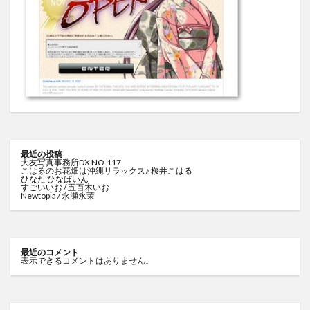
最近の投稿
大友写真事務所DX NO.117
こはるのお花畑は沖縄リラックス♪ 桜井こはる
ひなた ひなぱいん
すごいいお / 五百木いお
Newtopia / 永瀬永茉
最近のコメント
表示できるコメントはありません。