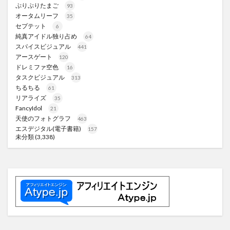
ぷりぷりたまご
93
オータムリーフ
35
セプテット
6
純真アイドル独り占め
64
スパイスビジュアル
441
アースゲート
120
ドレミファ空色
16
タスクビジュアル
313
ちるちる
61
リアライズ
35
FancyIdol
21
天使のフォトグラフ
463
エスデジタル(電子書籍)
157
未分類
(3,338)