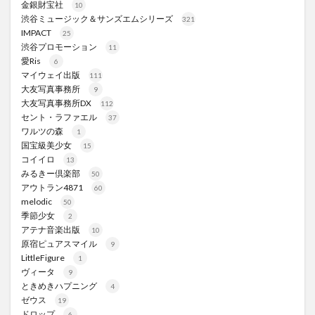
金銀財宝社
10
渋谷ミュージック＆サンズエムシリーズ
321
IMPACT
25
渋谷プロモーション
11
愛Ris
6
マイウェイ出版
111
大友写真事務所
9
大友写真事務所DX
112
セント・ラファエル
37
ワルツの森
1
国宝級美少女
15
コイイロ
13
みるきー倶楽部
50
アウトラン4871
60
melodic
50
季節少女
2
アテナ音楽出版
10
原宿ピュアスマイル
9
LittleFigure
1
ヴィータ
9
ときめきハプニング
4
ゼウス
19
ドロップ
6