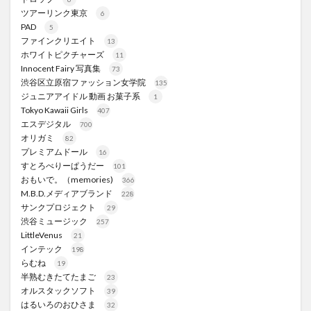
ツアーリンク東京
6
PAD
5
ファインクリエイト
13
ホワイトピクチャーズ
11
Innocent Fairy 写真集
73
渋谷区立原宿ファッション女学院
135
ジュニアアイドル 動画 お菓子系
1
Tokyo Kawaii Girls
407
エスデジタル
700
オリガミ
82
プレミアムドール
16
すとろべりーぱうだー
101
おもいで。（memories)
366
M.B.D.メディアブランド
228
サンクプロジェクト
29
渋谷ミュージック
257
LittleVenus
21
インテック
198
らむね
19
半熟むきたてたまご
23
オルスタックソフト
39
はるいろのおひさま
32