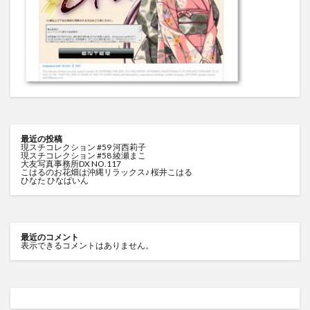
最近の投稿
現スチコレクション #59 河西莉子
現スチコレクション #58 綾瀬まこ
大友写真事務所DX NO.117
こはるのお花畑は沖縄リラックス♪ 桜井こはる
ひなた ひなぱいん
最近のコメント
表示できるコメントはありません。