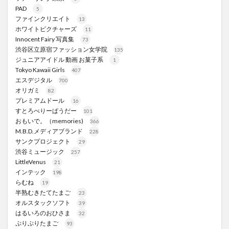
PAD
5
ファインクリエイト
13
ホワイトピクチャーズ
11
Innocent Fairy 写真集
73
渋谷区立原宿ファッション女学院
135
ジュニアアイドル 動画 お菓子系
1
Tokyo Kawaii Girls
407
エスデジタル
700
オリガミ
82
プレミアムドール
16
すとろべりーぱうだー
101
おもいで。（memories)
366
M.B.D.メディアブランド
228
サンクプロジェクト
29
渋谷ミュージック
257
LittleVenus
21
インテック
198
らむね
19
半熟むきたてたまご
23
オルスタックソフト
39
はるいろのおひさま
32
ぷりぷりたまご
93