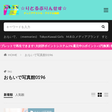
おもいで。（memories)
Tokyo Kawaii Girls
M.B.D.メディアブランド
すとろ
再生できます! 大好評ポイントシステム5%還元中(1ポイント=1円換算) 初めてでも安心
HOME
おもいで写真館0196
TAG
おもいで写真館0196
新着順
人気順
おもいで写真館