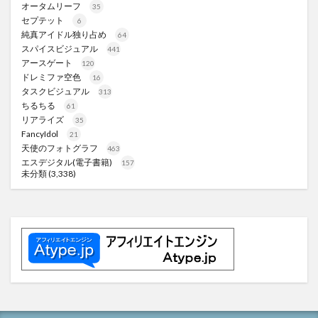
オータムリーフ
35
セプテット
6
純真アイドル独り占め
64
スパイスビジュアル
441
アースゲート
120
ドレミファ空色
16
タスクビジュアル
313
ちるちる
61
リアライズ
35
FancyIdol
21
天使のフォトグラフ
463
エスデジタル(電子書籍)
157
未分類
(3,338)