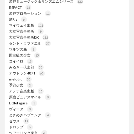
渋谷ミュージック＆サンズエムシリーズ
323
IMPACT
25
渋谷プロモーション
11
愛Ris
6
マイウェイ出版
111
大友写真事務所
9
大友写真事務所DX
112
セント・ラファエル
37
ワルツの森
1
国宝級美少女
15
コイイロ
13
みるきー倶楽部
50
アウトラン4871
60
melodic
50
季節少女
2
アテナ音楽出版
10
原宿ピュアスマイル
9
LittleFigure
1
ヴィータ
9
ときめきハプニング
4
ゼウス
19
ドロップ
6
ツアーリンク東京
6