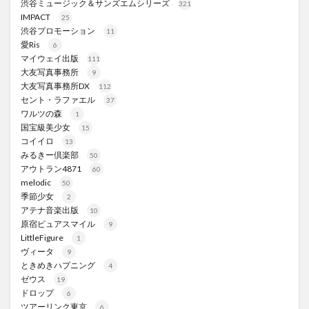
渋谷ミュージック＆サンズエムシリーズ
321
IMPACT
25
渋谷プロモーション
11
愛Ris
6
マイウェイ出版
111
大友写真事務所
9
大友写真事務所DX
112
セント・ラファエル
37
ワルツの森
1
国宝級美少女
15
コイイロ
13
みるきー倶楽部
50
アウトラン4871
60
melodic
50
季節少女
2
アテナ音楽出版
10
原宿ピュアスマイル
9
LittleFigure
1
ヴィータ
9
ときめきハプニング
4
ゼウス
19
ドロップ
6
ツアーリンク東京
6