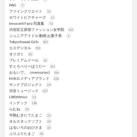
PAD
5
ファインクリエイト
13
ホワイトピクチャーズ
11
Innocent Fairy 写真集
73
渋谷区立原宿ファッション女学院
135
ジュニアアイドル 動画 お菓子系
1
Tokyo Kawaii Girls
407
エスデジタル
700
オリガミ
82
プレミアムドール
16
すとろべりーぱうだー
101
おもいで。（memories)
366
M.B.D.メディアブランド
228
サンクプロジェクト
29
渋谷ミュージック
257
LittleVenus
21
インテック
198
らむね
19
半熟むきたてたまご
23
オルスタックソフト
39
はるいろのおひさま
32
ぷりぷりたまご
93