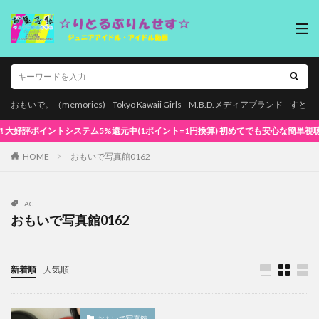
おもいで。（memories)
Tokyo Kawaii Girls
M.B.D.メディアブランド
すとろ
ントシステム5%還元中(1ポイント=1円換算) 初めてでも安心な簡単視聴！
HOME
おもいで写真館0162
TAG
おもいで写真館0162
新着順
人気順
おもいで写真館