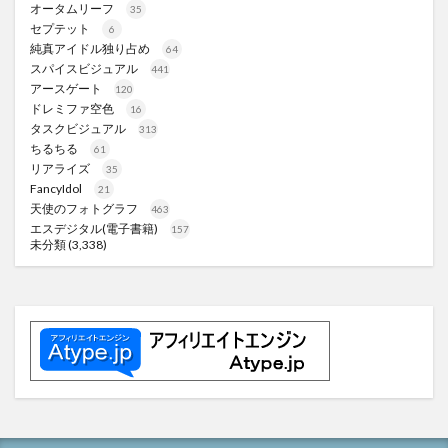
オータムリーフ
35
セプテット
6
純真アイドル独り占め
64
スパイスビジュアル
441
アースゲート
120
ドレミファ空色
16
タスクビジュアル
313
ちるちる
61
リアライズ
35
FancyIdol
21
天使のフォトグラフ
463
エスデジタル(電子書籍)
157
未分類
(3,338)