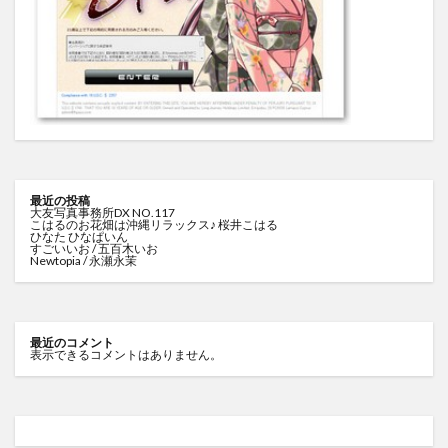
最近の投稿
大友写真事務所DX NO.117
こはるのお花畑は沖縄リラックス♪ 桜井こはる
ひなた ひなぱいん
すごいいお / 五百木いお
Newtopia / 永瀬永茉
最近のコメント
表示できるコメントはありません。