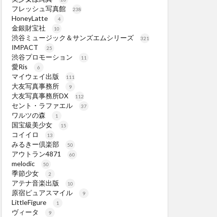
フレッシュ写真館
238
HoneyLatte
4
金銀財宝社
10
渋谷ミュージック＆サンズエムシリーズ
321
IMPACT
25
渋谷プロモーション
11
愛Ris
6
マイウェイ出版
111
大友写真事務所
9
大友写真事務所DX
112
セント・ラファエル
37
ワルツの森
1
国宝級美少女
15
コイイロ
13
みるきー倶楽部
50
アウトラン4871
60
melodic
50
季節少女
2
アテナ音楽出版
10
原宿ピュアスマイル
9
LittleFigure
1
ヴィータ
9