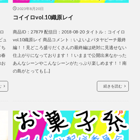
2023年8月20日
コイイロvol.10織原レイ
イロ
商品ID：27879 配信日：2018-08-20 タイトル：コイイロ
ビュ
vol.10織原レイ 商品コメント：いよいよパタヤビーチ最終
イち
編！！見どころ盛りだくさんの最終編は絶対に見逃せない
の春
仕上がりになっております！！いままで公開出来なかった
のお
あんなシーンやこんなシーンがたっぷり楽しめます！！南
の島がとっても […]
む
続きを読む