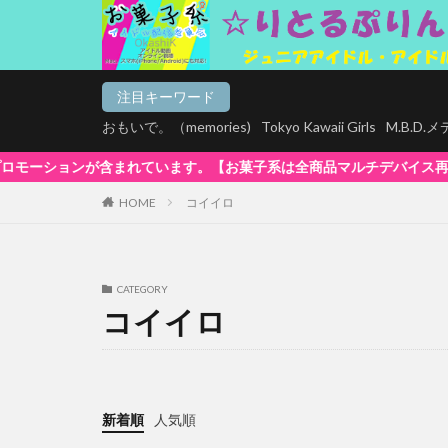
注目キーワード
おもいで。（memories)
Tokyo Kawaii Girls
M.B.D
【お菓子系は全商品マルチデバイス再生対応!】WindowsOS、Mac、スマ
HOME
コイイロ
CATEGORY
コイイロ
新着順
人気順