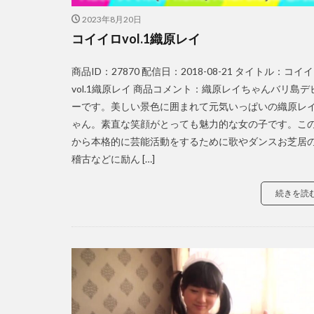
2023年8月20日
コイイロvol.1織原レイ
商品ID：27870 配信日：2018-08-21 タイトル：コイ
vol.1織原レイ 商品コメント：織原レイちゃんバリ島デ
ーです。美しい景色に囲まれて元気いっぱいの織原レ
ゃん。素直な笑顔がとっても魅力的な女の子です。こ
から本格的に芸能活動をするために歌やダンスお芝居
稽古などに励ん […]
続きを読