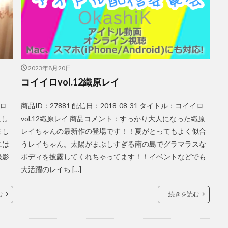
2023年8月20日
コイイロvol.12織原レイ
イロ
商品ID：27881 配信日：2018-08-31 タイトル：コイイロ
長し
vol.12織原レイ 商品コメント：すっかり大人になった織原
まし
レイちゃんの最新作の登場です！！夏がとってもよく似合
には
うレイちゃん。太陽がまぶしすぎる南の島でグラマラスな
撮影
ボディを披露してくれちゃってます！！イベントなどでも
大活躍のレイち […]
む
続きを読む