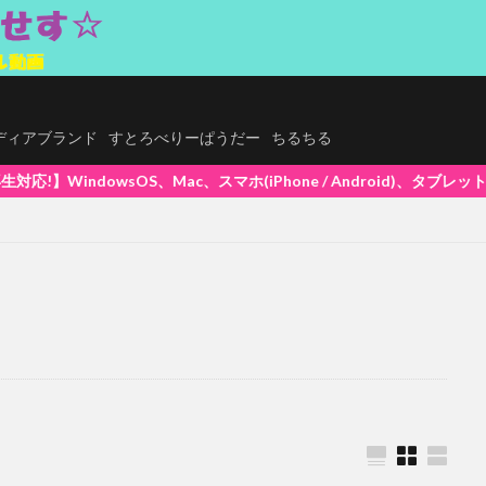
.メディアブランド
すとろべりーぱうだー
ちるちる
ホ(iPhone / Android)、タブレットで再生できます! 大好評