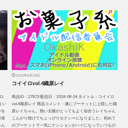
2023年8月20日
コイイロvol.4織原レイ
イロ
商品ID：27873 配信日：2018-08-24 タイトル：コイイロ
よい
vol.4織原レイ 商品コメント：遂にプーケットに上陸した織
作を
原レイちゃん。熱い太陽がとってもよく似合うレイちゃん
爆発
こんがり焼けてちょっぴりセクシーになりました。初めて
ゃん
のプーケットで一気にテンションがハイになっていつもの