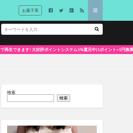
お菓子系
ポイントシステム5%還元中(1ポイント=1円換算) 初めてでも安心な簡単視
検索
検索