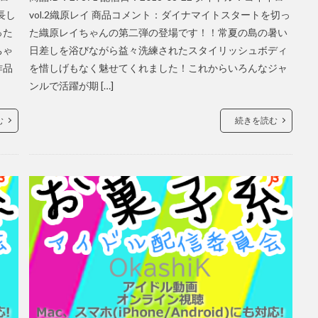
長し
vol.2織原レイ 商品コメント：ダイナマイトスタートを切っ
った
た織原レイちゃんの第二弾の登場です！！常夏の島の暑い
ちゃ
日差しを浴びながら益々洗練されたスタイリッシュボディ
作品
を惜しげもなく魅せてくれました！これからいろんなジャ
ンルで活躍が期 […]
む
続きを読む