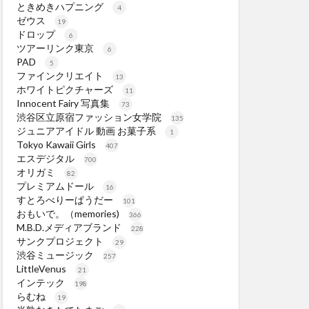
ときめきハプニング
4
ゼウス
19
ドロップ
6
ツアーリンク東京
6
PAD
5
ファインクリエイト
13
ホワイトピクチャーズ
11
Innocent Fairy 写真集
73
渋谷区立原宿ファッション女学院
135
ジュニアアイドル 動画 お菓子系
1
Tokyo Kawaii Girls
407
エスデジタル
700
オリガミ
82
プレミアムドール
16
すとろべりーぱうだー
101
おもいで。（memories)
366
M.B.D.メディアブランド
228
サンクプロジェクト
29
渋谷ミュージック
257
LittleVenus
21
インテック
198
らむね
19