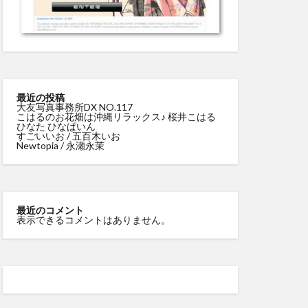
最近の投稿
大友写真事務所DX NO.117
こはるのお花畑は沖縄リラックス♪ 桜井こはる
ひなた ひなぱいん
すごいいお / 五百木いお
Newtopia / 永瀬永茉
最近のコメント
表示できるコメントはありません。