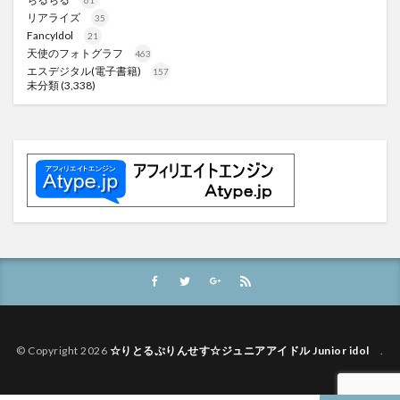
61
リアライズ
35
FancyIdol
21
天使のフォトグラフ
463
エスデジタル(電子書籍)
157
未分類
(3,338)
© Copyright 2026
☆りとるぷりんせす☆ジュニアアイドル Junior idol
.