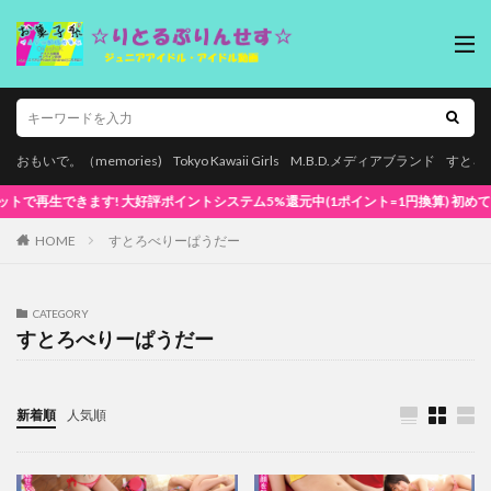
おもいで。（memories)
Tokyo Kawaii Girls
M.B.D.メディアブランド
すとろ
 大好評ポイントシステム5%還元中(1ポイント=1円換算) 初めてでも安心な簡単視聴！
HOME
すとろべりーぱうだー
CATEGORY
すとろべりーぱうだー
新着順
人気順