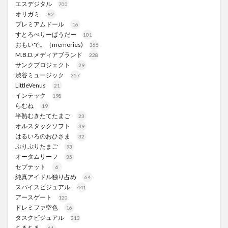
エスデジタル
700
オリガミ
82
プレミアムドール
16
すとろべりーぱうだー
101
おもいで。（memories)
366
M.B.D.メディアブランド
228
サンクプロジェクト
29
渋谷ミュージック
257
LittleVenus
21
インテック
198
らむね
19
半熟むきたてたまご
23
オルスタックソフト
39
はるいろのおひさま
32
ぷりぷりたまご
93
オータムリーフ
35
セプテット
6
純真アイドル独り占め
64
スパイスビジュアル
441
アースゲート
120
ドレミファ空色
16
タスクビジュアル
313
ちるちる