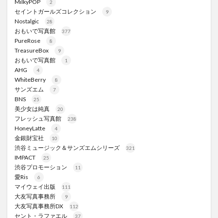
MilkyPOP
2
セイントガールズコレクション
9
Nostalgic
28
おもいで写真館
377
PureRose
8
TreasureBox
9
おもいで写真館
1
AHG
4
WhiteBerry
8
サンズエム
7
BNS
25
美少女は純真
20
フレッシュ写真館
238
HoneyLatte
4
金銀財宝社
10
渋谷ミュージック＆サンズエムシリーズ
321
IMPACT
25
渋谷プロモーション
11
愛Ris
6
マイウェイ出版
111
大友写真事務所
9
大友写真事務所DX
112
セント・ラファエル
37