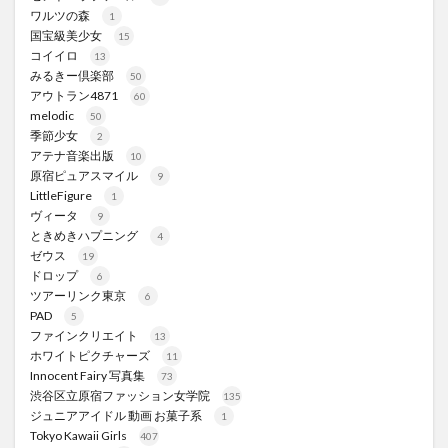
ワルツの森
1
国宝級美少女
15
コイイロ
13
みるきー倶楽部
50
アウトラン4871
60
melodic
50
季節少女
2
アテナ音楽出版
10
原宿ピュアスマイル
9
LittleFigure
1
ヴィータ
9
ときめきハプニング
4
ゼウス
19
ドロップ
6
ツアーリンク東京
6
PAD
5
ファインクリエイト
13
ホワイトピクチャーズ
11
Innocent Fairy 写真集
73
渋谷区立原宿ファッション女学院
135
ジュニアアイドル 動画 お菓子系
1
Tokyo Kawaii Girls
407