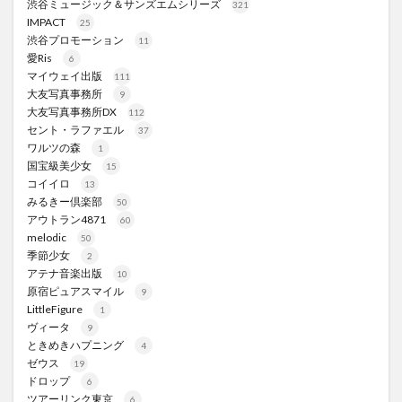
渋谷ミュージック＆サンズエムシリーズ
321
IMPACT
25
渋谷プロモーション
11
愛Ris
6
マイウェイ出版
111
大友写真事務所
9
大友写真事務所DX
112
セント・ラファエル
37
ワルツの森
1
国宝級美少女
15
コイイロ
13
みるきー倶楽部
50
アウトラン4871
60
melodic
50
季節少女
2
アテナ音楽出版
10
原宿ピュアスマイル
9
LittleFigure
1
ヴィータ
9
ときめきハプニング
4
ゼウス
19
ドロップ
6
ツアーリンク東京
6