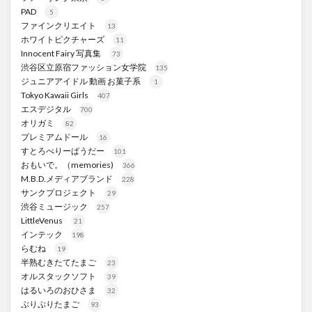
PAD
5
ファインクリエイト
13
ホワイトピクチャーズ
11
Innocent Fairy 写真集
73
渋谷区立原宿ファッション女学院
135
ジュニアアイドル 動画 お菓子系
1
Tokyo Kawaii Girls
407
エスデジタル
700
オリガミ
82
プレミアムドール
16
すとろべりーぱうだー
101
おもいで。（memories)
366
M.B.D.メディアブランド
228
サンクプロジェクト
29
渋谷ミュージック
257
LittleVenus
21
インテック
198
らむね
19
半熟むきたてたまご
23
オルスタックソフト
39
はるいろのおひさま
32
ぷりぷりたまご
93