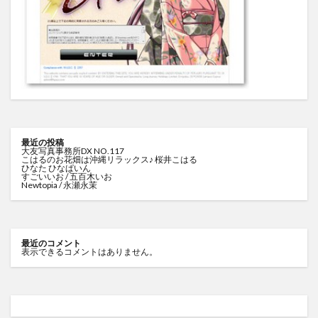
最近の投稿
大友写真事務所DX NO.117
こはるのお花畑は沖縄リラックス♪ 桜井こはる
ひなた ひなぱいん
すごいいお / 五百木いお
Newtopia / 永瀬永茉
最近のコメント
表示できるコメントはありません。