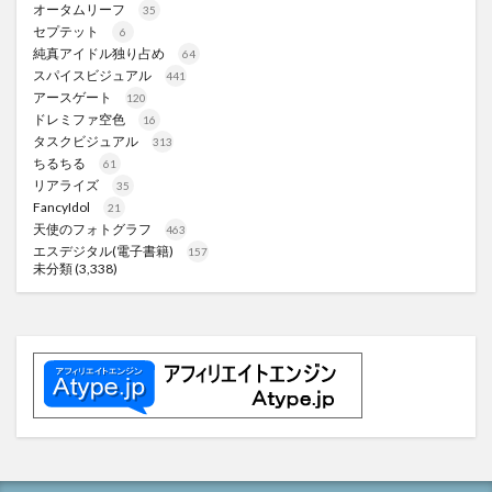
オータムリーフ
35
セプテット
6
純真アイドル独り占め
64
スパイスビジュアル
441
アースゲート
120
ドレミファ空色
16
タスクビジュアル
313
ちるちる
61
リアライズ
35
FancyIdol
21
天使のフォトグラフ
463
エスデジタル(電子書籍)
157
未分類
(3,338)