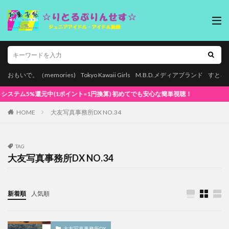
おもいで。（memories)
Tokyo Kawaii Girls
M.B.D.メディアブランド
すとろ
還元中(1ポイント=1円換算) 初めてでも安心な簡単視聴！
HOME
大友写真事務所DX NO.34
TAG
大友写真事務所DX NO.34
新着順
人気順
大友写真事務所DX