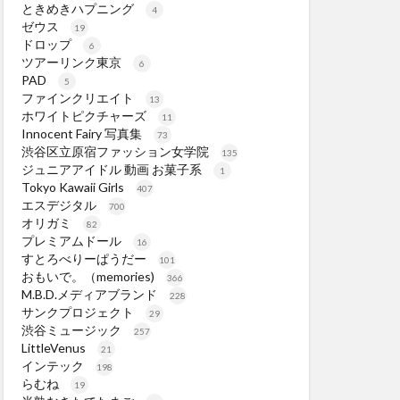
ときめきハプニング
4
ゼウス
19
ドロップ
6
ツアーリンク東京
6
PAD
5
ファインクリエイト
13
ホワイトピクチャーズ
11
Innocent Fairy 写真集
73
渋谷区立原宿ファッション女学院
135
ジュニアアイドル 動画 お菓子系
1
Tokyo Kawaii Girls
407
エスデジタル
700
オリガミ
82
プレミアムドール
16
すとろべりーぱうだー
101
おもいで。（memories)
366
M.B.D.メディアブランド
228
サンクプロジェクト
29
渋谷ミュージック
257
LittleVenus
21
インテック
198
らむね
19