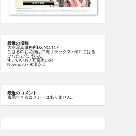
最近の投稿
大友写真事務所DX NO.117
こはるのお花畑は沖縄リラックス♪ 桜井こはる
ひなた ひなぱいん
すごいいお / 五百木いお
Newtopia / 永瀬永茉
最近のコメント
表示できるコメントはありません。