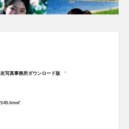
p】大友写真事務所ダウンロード版 ’
145.html’