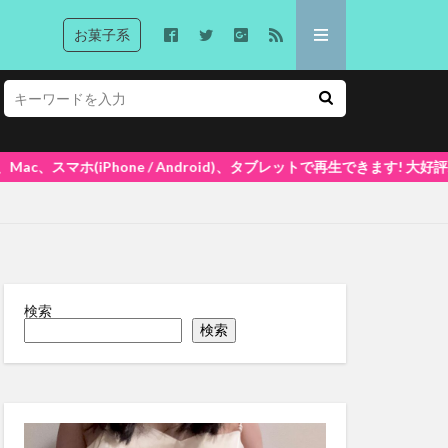
お菓子系
oid)、タブレットで再生できます! 大好評ポイントシステム5%還元中(1ポ
検索
検索