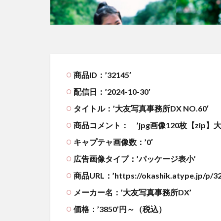
商品ID：’32145′
配信日：’2024-10-30′
タイトル：’大友写真事務所DX NO.60′
商品コメント：
’jpg画像120枚【zi
キャプテャ画像数：’0′
広告画像タイプ：’パッケージ表小’
商品URL：’https://okashik.atype.jp/p/32
メーカー名：’大友写真事務所DX’
価格：’3850’円～（税込）