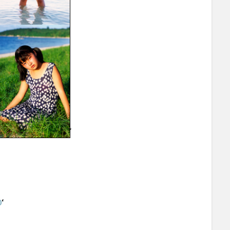
‘
0
‘