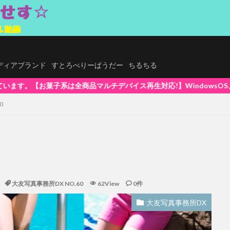
.メディアブランド
すとろべりーぱうだー
ちるちる
再生対応!】WindowsOS、Mac、スマホ(iPhone / Andr
0
大友写真事務所DX NO.60
62View
0件
大友写真事務所DX