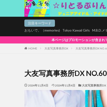
注目キーワード
おもいで。（memories)
Tokyo Kawaii Girls
M.B.D
本ページはプロモーションが含まれています。【お菓子系は全商品マルチデバイス
HOME
大友写真事務所DX
大友写真事務所DX NO.6
大友写真事務所DX NO.60
2024年11月4日
2024年11月4日
大友写真事務所DX