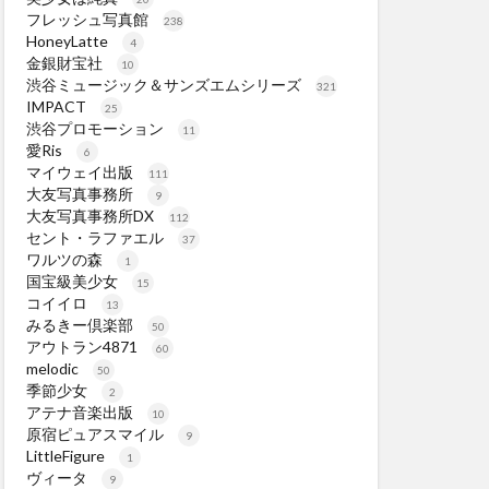
フレッシュ写真館
238
HoneyLatte
4
金銀財宝社
10
渋谷ミュージック＆サンズエムシリーズ
321
IMPACT
25
渋谷プロモーション
11
愛Ris
6
マイウェイ出版
111
大友写真事務所
9
大友写真事務所DX
112
セント・ラファエル
37
ワルツの森
1
国宝級美少女
15
コイイロ
13
みるきー倶楽部
50
アウトラン4871
60
melodic
50
季節少女
2
アテナ音楽出版
10
原宿ピュアスマイル
9
LittleFigure
1
ヴィータ
9