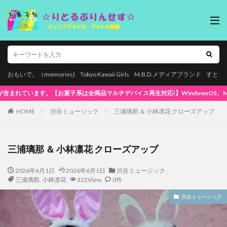
おもいで。（memories)
Tokyo Kawaii Girls
M.B.D.メディアブランド
すとろ
c、スマホ(iPhone / Android)、タブレットで再生できます! 大好評ポイ
HOME
渋谷ミュージック
三浦璃那 ＆ 小林凛花 クローズアップ
三浦璃那 ＆ 小林凛花 クローズアップ
2026年6月1日
2026年6月1日
渋谷ミュージック
三浦璃那
,
小林凛花
322View
0件
渋谷ミュージック