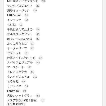
M.B.D.メディアブランド
228
サンクプロジェクト
29
渋谷ミュージック
257
LittleVenus
21
インテック
198
らむね
19
半熟むきたてたまご
23
オルスタックソフト
39
はるいろのおひさま
32
ぷりぷりたまご
93
オータムリーフ
35
セプテット
6
純真アイドル独り占め
64
スパイスビジュアル
441
アースゲート
120
ドレミファ空色
16
タスクビジュアル
313
ちるちる
61
リアライズ
35
FancyIdol
21
天使のフォトグラフ
463
エスデジタル(電子書籍)
157
未分類
(3,338)