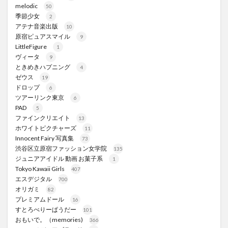
melodic
50
季節少女
2
アテナ音楽出版
10
原宿ピュアスマイル
9
LittleFigure
1
ヴィータ
9
ときめきハプニング
4
ゼウス
19
ドロップ
6
ツアーリンク東京
6
PAD
5
ファインクリエイト
13
ホワイトピクチャーズ
11
Innocent Fairy 写真集
73
渋谷区立原宿ファッション女学院
135
ジュニアアイドル 動画 お菓子系
1
Tokyo Kawaii Girls
407
エスデジタル
700
オリガミ
82
プレミアムドール
16
すとろべりーぱうだー
101
おもいで。（memories)
366