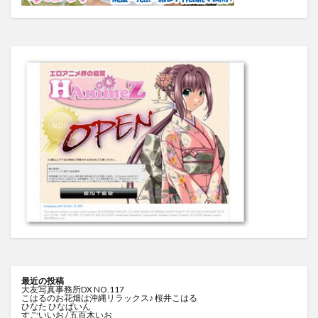
最近の投稿
大友写真事務所DX NO.117
こはるのお花畑は沖縄リラックス♪ 桜井こはる
ひなた ひなぱいん
すごいいお / 五百木いお