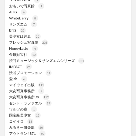
9
おもいで写真館
1
AHG
4
WhiteBerry
8
サンズエム
7
BNS
25
美少女は純真
20
フレッシュ写真館
238
HoneyLatte
4
金銀財宝社
10
渋谷ミュージック＆サンズエムシリーズ
321
IMPACT
25
渋谷プロモーション
11
愛Ris
6
マイウェイ出版
111
大友写真事務所
9
大友写真事務所DX
112
セント・ラファエル
37
ワルツの森
1
国宝級美少女
15
コイイロ
13
みるきー倶楽部
50
アウトラン4871
60