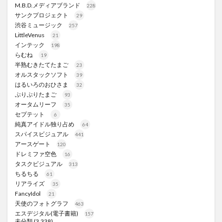
M.B.D.メディアブランド
228
サンクプロジェクト
29
渋谷ミュージック
257
LittleVenus
21
インテック
198
らむね
19
半熟むきたてたまご
23
オルスタックソフト
39
はるいろのおひさま
32
ぷりぷりたまご
93
オータムリーフ
35
セプテット
6
純真アイドル独り占め
64
スパイスビジュアル
441
アースゲート
120
ドレミファ空色
16
タスクビジュアル
313
ちるちる
61
リアライズ
35
FancyIdol
21
天使のフォトグラフ
463
エスデジタル(電子書籍)
157
未分類
(3,338)