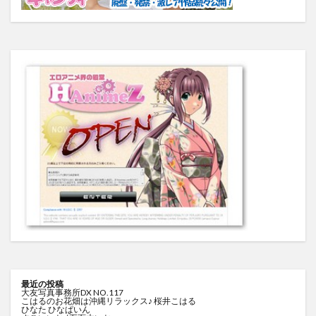
最近の投稿
大友写真事務所DX NO.117
こはるのお花畑は沖縄リラックス♪ 桜井こはる
ひなた ひなぱいん