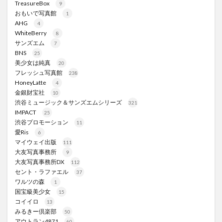
TreasureBox
9
おもいで写真館
1
AHG
4
WhiteBerry
8
サンズエム
7
BNS
25
美少女は純真
20
フレッシュ写真館
238
HoneyLatte
4
金銀財宝社
10
渋谷ミュージック＆サンズエムシリーズ
321
IMPACT
25
渋谷プロモーション
11
愛Ris
6
マイウェイ出版
111
大友写真事務所
9
大友写真事務所DX
112
セント・ラファエル
37
ワルツの森
1
国宝級美少女
15
コイイロ
13
みるきー倶楽部
50
アウトラン4871
60