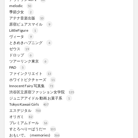
melodic
50
季節少女
2
アテナ音楽出版
10
原宿ピュアスマイル
9
LittleFigure
1
ヴィータ
9
ときめきハプニング
4
ゼウス
19
ドロップ
6
ツアーリンク東京
6
PAD
5
ファインクリエイト
13
ホワイトピクチャーズ
11
Innocent Fairy 写真集
73
渋谷区立原宿ファッション女学院
135
ジュニアアイドル 動画 お菓子系
1
Tokyo Kawaii Girls
407
エスデジタル
700
オリガミ
82
プレミアムドール
16
すとろべりーぱうだー
101
おもいで。（memories)
366