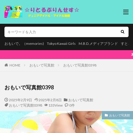
おもいで。（memories)
Tokyo Kawaii Girls
M.B.D.メディアブランド
すとろ
本ページはプロモーションが含まれています
HOME
おもいで写真館
おもいで写真館0398
おもいで写真館0398
2025年2月9日
2025年2月8日
おもいで写真館
おもいで写真館0398
133View
0件
おもいで写真館