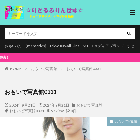
おもいで。（memories)
Tokyo Kawaii Girls
M.B.D.メディアブランド
すとろ
本ページはプロモーションが含まれてい
HOME
おもいで写真館
おもいで写真館0331
おもいで写真館0331
2024年9月21日
2024年9月21日
おもいで写真館
おもいで写真館0331
57View
0件
おもいで写真館