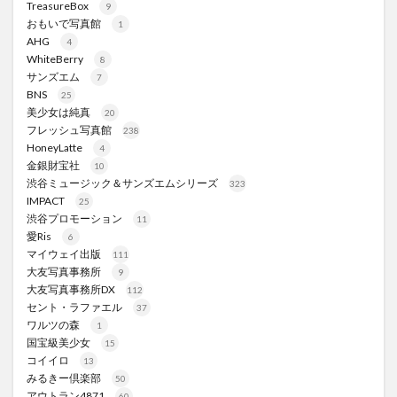
TreasureBox
9
おもいで写真館
1
AHG
4
WhiteBerry
8
サンズエム
7
BNS
25
美少女は純真
20
フレッシュ写真館
238
HoneyLatte
4
金銀財宝社
10
渋谷ミュージック＆サンズエムシリーズ
323
IMPACT
25
渋谷プロモーション
11
愛Ris
6
マイウェイ出版
111
大友写真事務所
9
大友写真事務所DX
112
セント・ラファエル
37
ワルツの森
1
国宝級美少女
15
コイイロ
13
みるきー倶楽部
50
アウトラン4871
60