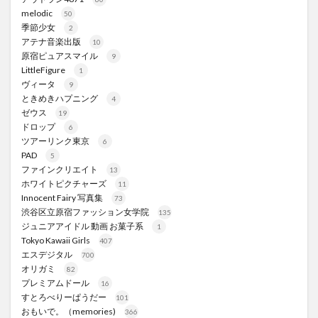
melodic
50
季節少女
2
アテナ音楽出版
10
原宿ピュアスマイル
9
LittleFigure
1
ヴィータ
9
ときめきハプニング
4
ゼウス
19
ドロップ
6
ツアーリンク東京
6
PAD
5
ファインクリエイト
13
ホワイトピクチャーズ
11
Innocent Fairy 写真集
73
渋谷区立原宿ファッション女学院
135
ジュニアアイドル 動画 お菓子系
1
Tokyo Kawaii Girls
407
エスデジタル
700
オリガミ
82
プレミアムドール
16
すとろべりーぱうだー
101
おもいで。（memories)
366