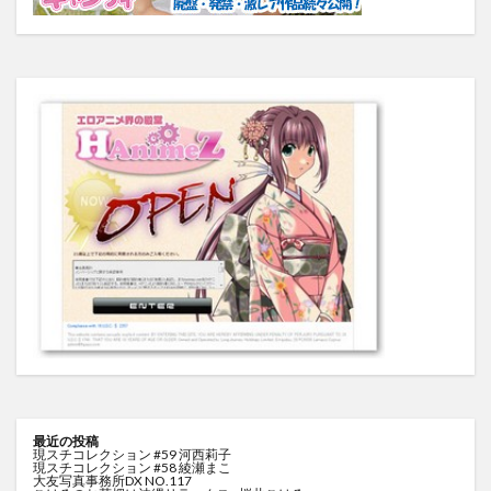
最近の投稿
現スチコレクション #59 河西莉子
現スチコレクション #58 綾瀬まこ
大友写真事務所DX NO.117