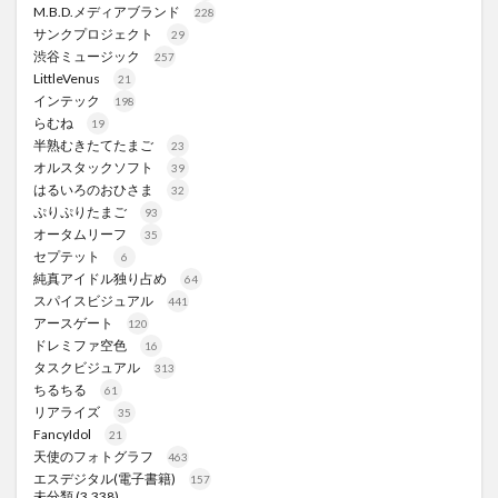
M.B.D.メディアブランド
228
サンクプロジェクト
29
渋谷ミュージック
257
LittleVenus
21
インテック
198
らむね
19
半熟むきたてたまご
23
オルスタックソフト
39
はるいろのおひさま
32
ぷりぷりたまご
93
オータムリーフ
35
セプテット
6
純真アイドル独り占め
64
スパイスビジュアル
441
アースゲート
120
ドレミファ空色
16
タスクビジュアル
313
ちるちる
61
リアライズ
35
FancyIdol
21
天使のフォトグラフ
463
エスデジタル(電子書籍)
157
未分類
(3,338)