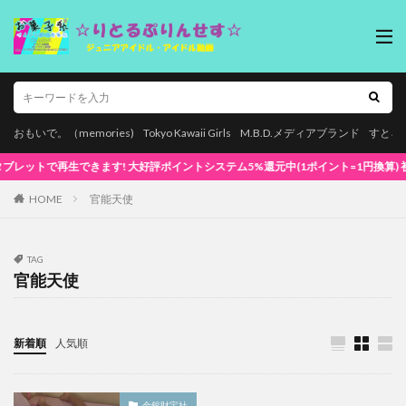
おもいで。（memories)
Tokyo Kawaii Girls
M.B.D.メディアブランド
すとろ
再生できます! 大好評ポイントシステム5%還元中(1ポイント=1円換算) 初めてでも安
HOME
官能天使
TAG
官能天使
新着順
人気順
金銀財宝社