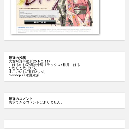
最近の投稿
大友写真事務所DX NO.117
こはるのお花畑は沖縄リラックス♪ 桜井こはる
ひなた ひなぱいん
すごいいお / 五百木いお
Newtopia / 永瀬永茉
最近のコメント
表示できるコメントはありません。