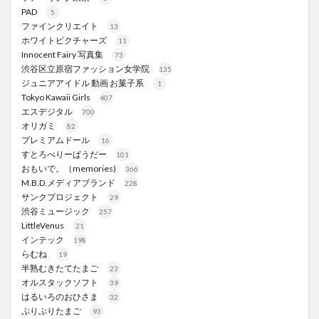
PAD
5
ファインクリエイト
13
ホワイトピクチャーズ
11
Innocent Fairy 写真集
73
渋谷区立原宿ファッション女学院
135
ジュニアアイドル 動画 お菓子系
1
Tokyo Kawaii Girls
407
エスデジタル
700
オリガミ
82
プレミアムドール
16
すとろべりーぱうだー
101
おもいで。（memories)
366
M.B.D.メディアブランド
228
サンクプロジェクト
29
渋谷ミュージック
257
LittleVenus
21
インテック
198
らむね
19
半熟むきたてたまご
23
オルスタックソフト
39
はるいろのおひさま
32
ぷりぷりたまご
93