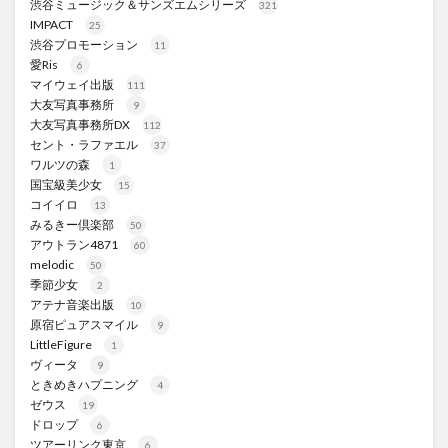
渋谷ミュージック＆サンズエムシリーズ
321
IMPACT
25
渋谷プロモーション
11
愛Ris
6
マイウェイ出版
111
大友写真事務所
9
大友写真事務所DX
112
セント・ラファエル
37
ワルツの森
1
国宝級美少女
15
コイイロ
13
みるきー倶楽部
50
アウトラン4871
60
melodic
50
季節少女
2
アテナ音楽出版
10
原宿ピュアスマイル
9
LittleFigure
1
ヴィータ
9
ときめきハプニング
4
ゼウス
19
ドロップ
6
ツアーリンク東京
6