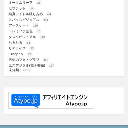
オータムリーフ
35
セプテット
6
純真アイドル独り占め
64
スパイスビジュアル
441
アースゲート
120
ドレミファ空色
16
タスクビジュアル
313
ちるちる
61
リアライズ
35
FancyIdol
21
天使のフォトグラフ
463
エスデジタル(電子書籍)
157
未分類
(3,338)