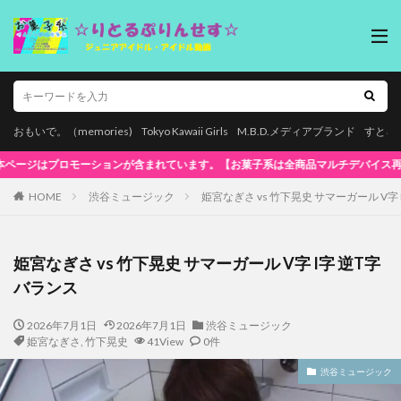
おもいで。（memories)
Tokyo Kawaii Girls
M.B.D.メディアブランド
すとろ
生対応!】WindowsOS、Mac、スマホ(iPhone / Android)、タブレ
HOME
渋谷ミュージック
姫宮なぎさ vs 竹下晃史 サマーガール V字
姫宮なぎさ vs 竹下晃史 サマーガール V字 I字 逆T字
バランス
2026年7月1日
2026年7月1日
渋谷ミュージック
姫宮なぎさ
,
竹下晃史
41View
0件
渋谷ミュージック