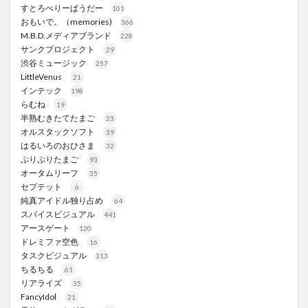
すとろべりーぱうだー
101
おもいで。（memories)
366
M.B.D.メディアブランド
228
サンクプロジェクト
29
渋谷ミュージック
257
LittleVenus
21
インテック
198
らむね
19
半熟むきたてたまご
23
オルスタックソフト
39
はるいろのおひさま
32
ぷりぷりたまご
93
オータムリーフ
35
セプテット
6
純真アイドル独り占め
64
スパイスビジュアル
441
アースゲート
120
ドレミファ空色
16
タスクビジュアル
313
ちるちる
61
リアライズ
35
FancyIdol
21