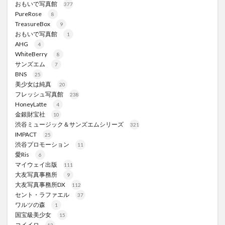
おもいで写真館
377
PureRose
8
TreasureBox
9
おもいで写真館
1
AHG
4
WhiteBerry
8
サンズエム
7
BNS
25
美少女は純真
20
フレッシュ写真館
238
HoneyLatte
4
金銀財宝社
10
渋谷ミュージック＆サンズエムシリーズ
321
IMPACT
25
渋谷プロモーション
11
愛Ris
6
マイウェイ出版
111
大友写真事務所
9
大友写真事務所DX
112
セント・ラファエル
37
ワルツの森
1
国宝級美少女
15
コイイロ