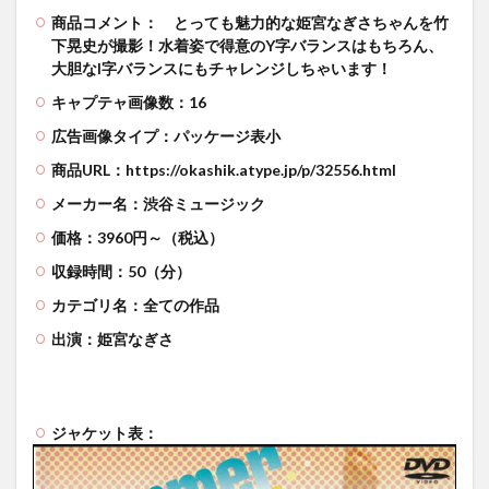
商品コメント：
とっても魅力的な姫宮なぎさちゃんを竹
下晃史が撮影！水着姿で得意のY字バランスはもちろん、
大胆なI字バランスにもチャレンジしちゃいます！
キャプテャ画像数：16
広告画像タイプ：パッケージ表小
商品URL：https://okashik.atype.jp/p/32556.html
メーカー名：渋谷ミュージック
価格：3960円～（税込）
収録時間：50（分）
カテゴリ名：全ての作品
出演：姫宮なぎさ
ジャケット表：