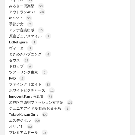
13
みるきー倶楽部
50
アウトラン4871
60
melodic
50
季節少女
2
アテナ音楽出版
10
原宿ピュアスマイル
9
LittleFigure
1
ヴィータ
9
ときめきハプニング
4
ゼウス
19
ドロップ
6
ツアーリンク東京
6
PAD
5
ファインクリエイト
13
ホワイトピクチャーズ
11
Innocent Fairy 写真集
73
渋谷区立原宿ファッション女学院
135
ジュニアアイドル 動画 お菓子系
1
Tokyo Kawaii Girls
407
エスデジタル
700
オリガミ
82
プレミアムドール
16